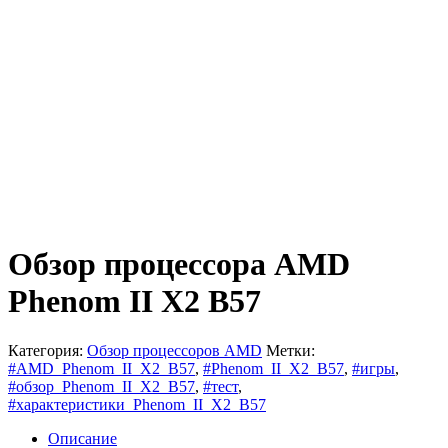
Обзор процессора AMD
Phenom II X2 B57
Категория:
Обзор процессоров AMD
Метки:
#AMD_Phenom_II_X2_B57
,
#Phenom_II_X2_B57
,
#игры
,
#обзор_Phenom_II_X2_B57
,
#тест
,
#характеристики_Phenom_II_X2_B57
Описание