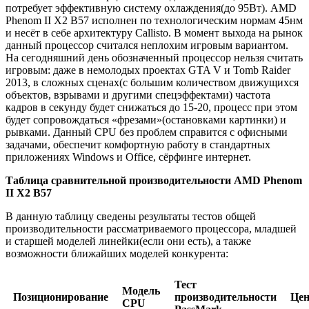
потребует эффективную систему охлаждения(до 95Вт). AMD
Phenom II X2 B57 исполнен по технологическим нормам 45нм
и несёт в себе архитектуру Callisto. В момент выхода на рынок
данный процессор считался неплохим игровым вариантом.
На сегодняшний день обозначенный процессор нельзя считать
игровым: даже в немолодых проектах GTA V и Tomb Raider
2013, в сложных сценах(с большим количеством движущихся
объектов, взрывами и другими спецэффектами) частота
кадров в секунду будет снижаться до 15-20, процесс при этом
будет сопровождаться «фрезами»(остановками картинки) и
рывками. Данный CPU без проблем справится с офисными
задачами, обеспечит комфортную работу в стандартных
приложениях Windows и Office, сёрфинге интернет.
Таблица сравнительной производительности AMD Phenom
II X2 B57
В данную таблицу сведены результаты тестов общей
производительности рассматриваемого процессора, младшей
и старшей моделей линейки(если они есть), а также
возможности ближайших моделей конкурента:
Тест
Модель
Позиционирование
производительности
Цен
CPU