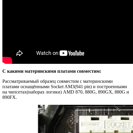
С какими материнскими платами совместим:
Рассматриваемый образец совместим с материнскими
платами оснащёнными Socket AM3(941 pin) и построенными
на чипсетах(наборах логики) AMD 870, 880G, 890GX, 880G и
890FX.