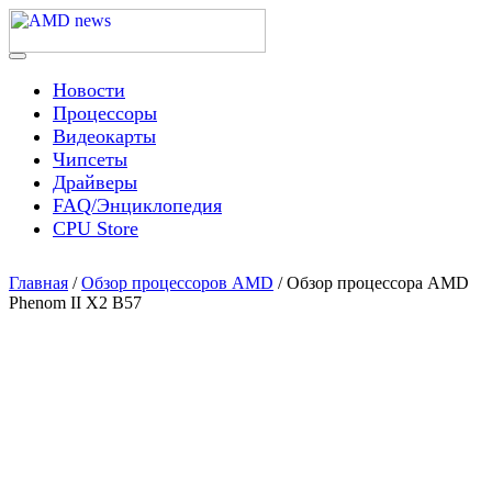
Skip
to
content
Menu
AMD news
Новости
Процессоры
Видеокарты
Чипсеты
Драйверы
FAQ/Энциклопедия
CPU Store
Главная
/
Обзор процессоров AMD
/ Обзор процессора AMD
Phenom II X2 B57