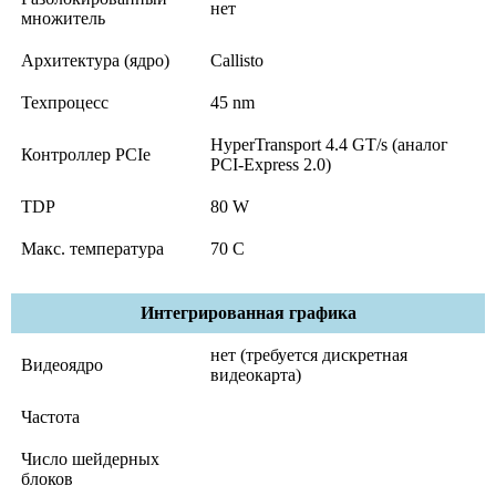
нет
множитель
Архитектура (ядро)
Callisto
Техпроцесс
45 nm
HyperTransport 4.4 GT/s (аналог
Контроллер PCIe
PCI-Express 2.0)
TDP
80 W
Макс. температура
70 C
Интегрированная графика
нет (требуется дискретная
Видеоядро
видеокарта)
Частота
Число шейдерных
блоков