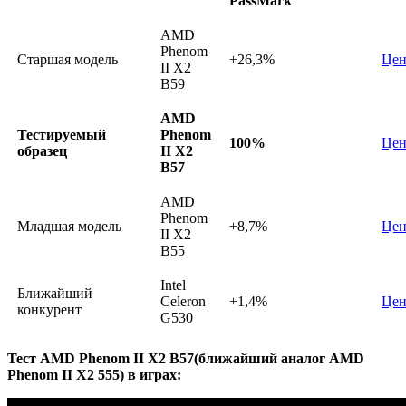
PassMark
AMD
Phenom
Старшая модель
+26,3%
Цен
II X2
B59
AMD
Тестируемый
Phenom
100%
Цен
образец
II X2
B57
AMD
Phenom
Младшая модель
+8,7%
Цен
II X2
B55
Intel
Ближайший
Celeron
+1,4%
Цен
конкурент
G530
Тест AMD Phenom II X2 B57(ближайший аналог AMD
Phenom II X2 555) в играх: