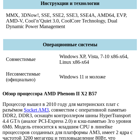
Инструкции и технологии
MMX, 3DNow!, SSE, SSE2, SSE3, SSE4A, AMD64, EVP,
AMD-V, Cool’n’Quiet 3.0, CoolCore Technology, Dual
Dynamic Power Management
Операционные системы
Windows XP, Vista, 7-10 x86-x64,
Совместимые
Linux x86-x64
Несовместимые
Windows 11 и моложе
(официально)
Обзор процессора AMD Phenom II X2 B57
Процессор вышел в 2010 году для материнских плат с
разъёмом
Socket AM3
, совместим с оперативной памятью
DDR2, DDR3, оснащён контроллером шины HyperTransport
4.4 GT/s (аналог PCI-Express 2.0) и кэш-памятью 3го уровня
6Мб. Модель относится к младшим CPU в линейке
процессоров созданных для платформы AM3, имеет 2 ядра с
частотой 3200 мегагерц и тепловыделение 80Вт, что