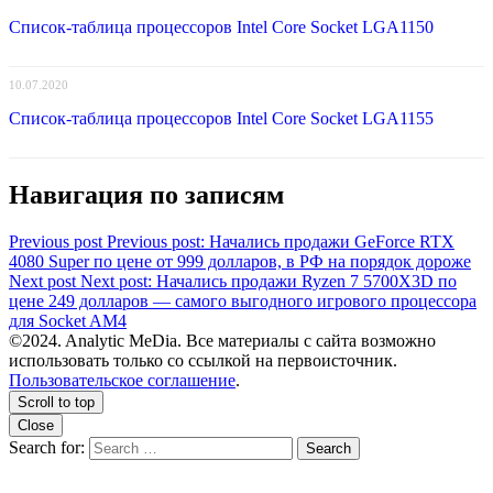
Список-таблица процессоров Intel Core Socket LGA1150
10.07.2020
Список-таблица процессоров Intel Core Socket LGA1155
Навигация по записям
Previous post
Previous post:
Начались продажи GeForce RTX
4080 Super по цене от 999 долларов, в РФ на порядок дороже
Next post
Next post:
Начались продажи Ryzen 7 5700X3D по
цене 249 долларов — самого выгодного игрового процессора
для Socket AM4
©2024. Analytic MeDia. Все материалы с сайта возможно
использовать только со ссылкой на первоисточник.
Пользовательское соглашение
.
Scroll to top
Close
Search for:
Search