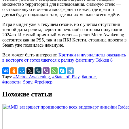
множество территорий для исследования, сильную стелс —
составляющую и очень атмосферный сюжет, где враги и
друзья будут поджидать там, где вы их меньше всего ждёте.
Игра выйдет уже в текущем сезоне, но с учётом отсутствия
точной даты релиза, вероятно речь идёт о втором полугодии
2024го. И самый приятный момент — релиз Metro Awakening
состоится как на PS5, так и на ПК! Кстати, страница проекта в
Steam уже появилась накануне.
Вам может быть интересно:
Критики и журналисты оказались
в восторге от готовящегося к релизу файтингу Tekken 8
Tags:
#Metro_Awakening
,
#State_of_Play
,
#анонс
,
#новости_Sony
,
#трейлер
Похожие статьи