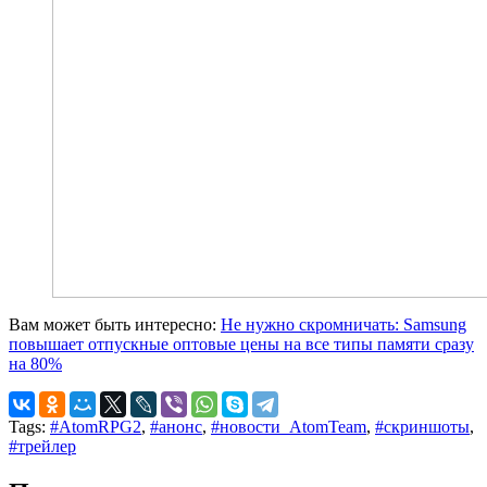
Вам может быть интересно:
Не нужно скромничать: Samsung
повышает отпускные оптовые цены на все типы памяти сразу
на 80%
Tags:
#AtomRPG2
,
#анонс
,
#новости_AtomTeam
,
#скриншоты
,
#трейлер