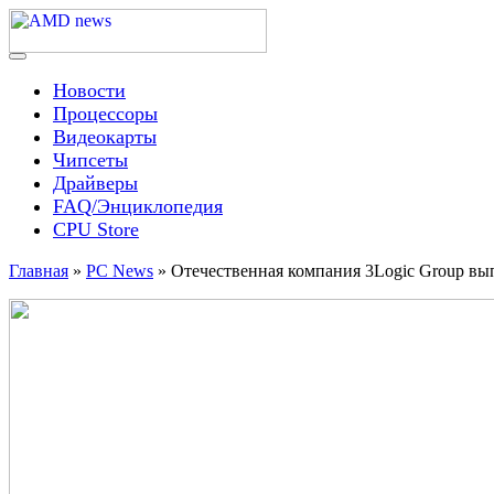
Skip
to
content
Menu
AMD news
Новости
Процессоры
Видеокарты
Чипсеты
Драйверы
FAQ/Энциклопедия
CPU Store
Главная
»
PC News
»
Отечественная компания 3Logic Group в