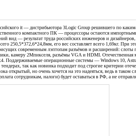
сийского it — дистрибьютора 3Logic Group решившего по каким
ственного компактного ПК — процессоры остаются импортными,
ний вид — результат труда российских инженеров и дизайнеров,
его 250,5*372,6*24,8мм, его вес составляет всего 1,69кг. При 
рисущих современным лэптопам разъёмов и расширений: слоты п
мики, камеру 2Мпикселя, разъёмы VGA и HDMI. Отечественная м
4. Поддерживаемые операционные системы — Windows 10, Astra L
ендерах, так как новинка подходит под строгие критерии отече
а открытый, но очень хочется на это надеяться, ведь в таком с
плата сотрудникам, налоги) будет оставаться в РФ, а не отправ