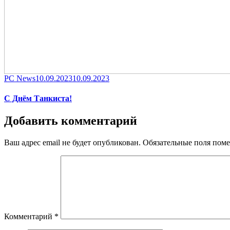
Category
Posted
PC News
10.09.2023
10.09.2023
on
С Днём Танкиста!
Добавить комментарий
Ваш адрес email не будет опубликован.
Обязательные поля пом
Комментарий
*