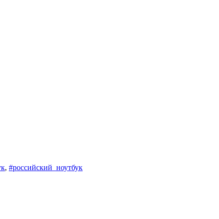
ук
,
#российский_ноутбук