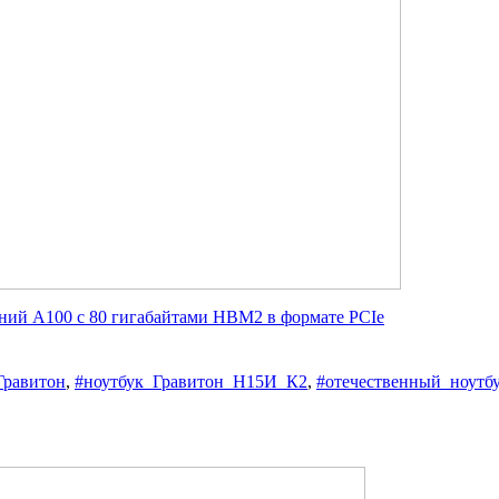
ений A100 с 80 гигабайтами HBM2 в формате PCIe
Гравитон
,
#ноутбук_Гравитон_Н15И_К2
,
#отечественный_ноутб