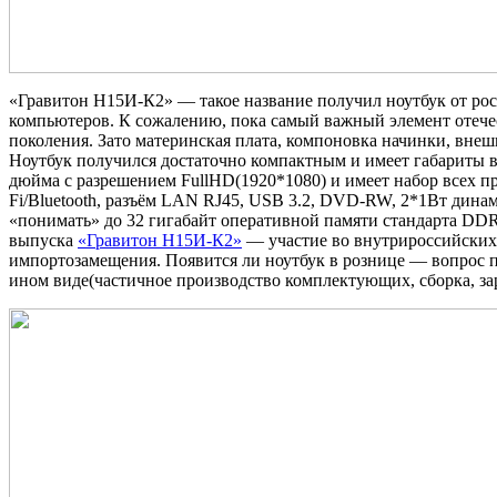
«Гравитон Н15И-К2» — такое название получил ноутбук от рос
компьютеров. К сожалению, пока самый важный элемент отече
поколения. Зато материнская плата, компоновка начинки, внеш
Ноутбук получился достаточно компактным и имеет габариты вс
дюйма с разрешением FullHD(1920*1080) и имеет набор всех п
Fi/Bluetooth, разъём LAN RJ45, USB 3.2, DVD-RW, 2*1Вт дина
«понимать» до 32 гигабайт оперативной памяти стандарта DDR
выпуска
«Гравитон Н15И-К2»
— участие во внутрироссийских т
импортозамещения. Появится ли ноутбук в рознице — вопрос пок
ином виде(частичное производство комплектующих, сборка, зар