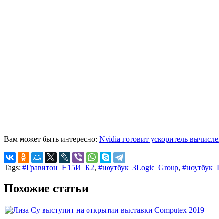
Вам может быть интересно:
Nvidia готовит ускоритель вычисл
Tags:
#Гравитон_Н15И_К2
,
#ноутбук_3Logic_Group
,
#ноутбук_
Похожие статьи