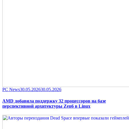
Category
Posted
PC News
30.05.2026
30.05.2026
on
AMD добавила поддержку 32 процессоров на базе
перспективной архитектуры Zen6 в Linux