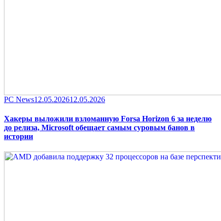
Category
Posted
PC News
12.05.2026
12.05.2026
on
Хакеры выложили взломанную Forsa Horizon 6 за неделю
до релиза, Microsoft обещает самым суровым банов в
истории