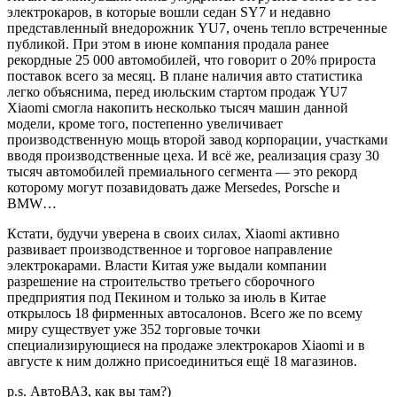
электрокаров, в которые вошли седан SY7 и недавно
представленный внедорожник YU7, очень тепло встреченные
публикой. При этом в июне компания продала ранее
рекордные 25 000 автомобилей, что говорит о 20% прироста
поставок всего за месяц. В плане наличия авто статистика
легко объяснима, перед июльским стартом продаж YU7
Xiaomi смогла накопить несколько тысяч машин данной
модели, кроме того, постепенно увеличивает
производственную мощь второй завод корпорации, участками
вводя производственные цеха. И всё же, реализация сразу 30
тысяч автомобилей премиального сегмента — это рекорд
которому могут позавидовать даже Mersedes, Porsche и
BMW…
Кстати, будучи уверена в своих силах, Xiaomi активно
развивает производственное и торговое направление
электрокарами. Власти Китая уже выдали компании
разрешение на строительство третьего сборочного
предприятия под Пекином и только за июль в Китае
открылось 18 фирменных автосалонов. Всего же по всему
миру существует уже 352 торговые точки
специализирующиеся на продаже электрокаров Xiaomi и в
августе к ним должно присоединиться ещё 18 магазинов.
p.s. АвтоВАЗ, как вы там?)