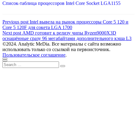
Список-таблица процессоров Intel Core Socket LGA1155
Навигация
Previous
Previous post
Intel вывела на рынок процессоры Core 5 120 и
post:
Core 5 120F для сокета LGA 1700
по
Next
Next post
AMD готовит к релизу чипы Ryzen9000X3D
записям
post:
оснащённые сразу 96 мегабайтами дополнительного кэша L3
©2024. Analytic MeDia. Все материалы с сайта возможно
использовать только со ссылкой на первоисточник.
Пользовательское соглашение
.
Scroll
Close
Search
to
Search
for:
top