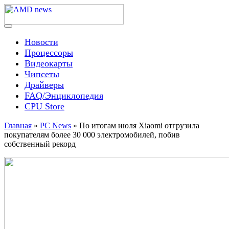
Skip
to
content
Menu
AMD news
Новости
Процессоры
Видеокарты
Чипсеты
Драйверы
FAQ/Энциклопедия
CPU Store
Главная
»
PC News
»
По итогам июля Xiaomi отгрузила
покупателям более 30 000 электромобилей, побив
собственный рекорд