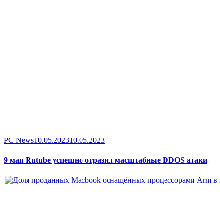
Category
Posted
PC News
10.05.2023
10.05.2023
on
9 мая Rutube успешно отразил масштабные DDOS атаки