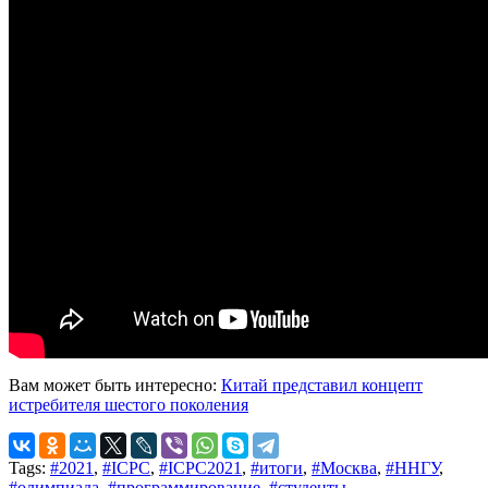
Вам может быть интересно:
Китай представил концепт
истребителя шестого поколения
Tags:
#2021
,
#ICPC
,
#ICPC2021
,
#итоги
,
#Москва
,
#ННГУ
,
#олимпиада
,
#программирование
,
#студенты
,