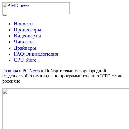
Skip
to
content
Menu
AMD news
Новости
Процессоры
Видеокарты
Чипсеты
Драйверы
FAQ/Энциклопедия
CPU Store
Главная
»
PC News
»
Победителями международной
студенческой олимпиады по программированию ICPC стали
россияне