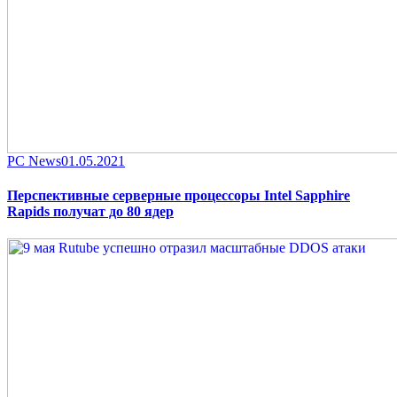
Category
Posted
PC News
01.05.2021
on
Перспективные серверные процессоры Intel Sapphire
Rapids получат до 80 ядер