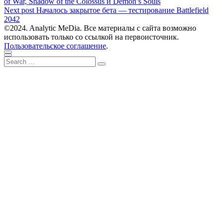
post:
of War, Shadow of the Colossus и Demon’s Souls
по
Next
Next post
Началось закрытое бета — тестирование Battlefield
записям
post:
2042
©2024. Analytic MeDia. Все материалы с сайта возможно
использовать только со ссылкой на первоисточник.
Пользовательское соглашение
.
Scroll
Close
Search
to
Search
for:
top