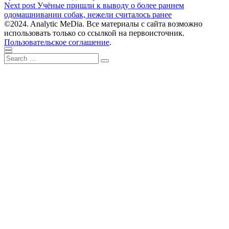
по
Next
Next post
Учёные пришли к выводу о более раннем
записям
post:
одомашнивании собак, нежели считалось ранее
©2024. Analytic MeDia. Все материалы с сайта возможно
использовать только со ссылкой на первоисточник.
Пользовательское соглашение
.
Scroll
Close
Search
to
Search
for:
top