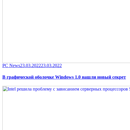
Category
Posted
PC News
23.03.2022
23.03.2022
on
В графической оболочке Windows 1.0 нашли новый секрет