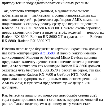
приходится на ходу адаптироваться к новым реалиям.
Так, согласно текущим данным, в буквальном смысле
добытыми дата — майнерами, проанализировавшими код
последних версий графических драйверов AMD, компания
подготовила к скорому релизу сразу две версии видеокарт —
Radeon RX 8800 и Radeon RX 8600. Притом, очень вероятно,
представлены они будут в виде четырёх моделей — недорогих
Radeon RX 8600, Radeon RX 8600 XT и флагманов — Radeon
RX 8800, Radeon RX 8800 XT.
Именно первые две бюджетные карточки «красных» должны
навязать конкуренцию
Arc B580
. И важно, какую именно
конкуренцию! Модели от Advanced Micro Devices должны
предложить клиенту лучшее соотношение нежели решение
Intel, а это значит, что как минимум Radeon RX 8600 должен
оказаться чуть быстрее B580(B570 в расчёт не берём, так как
она медленнее Radeon RX 7600 и GeForce RTX 4060 и
призвана конкурировать с прошлым поколением решений
AMD/Nvidia) и при этом предложить ту же цену в 250
долларов.
Как бы всё не вышло, но конкурентная борьба сезона 2025
года гарантированно снизит стоимость недорогих моделей на
рынке. Также подспорьем к данному шагу может стать