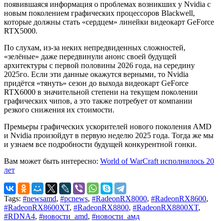
появившаяся информация о проблемах возникших у Nvidia с
новым поколением графических процессоров Blackwell,
которые должны стать «сердцем» линейки видеокарт GeForce
RTX5000.
По слухам, из-за неких непредвиденных сложностей,
«зелёные» даже передвинули анонс своей будущей
архитектуры с первой половины 2026 года, на середину
2025го. Если эти данные окажутся верными, то Nvidia
придётся «тянуть» сезон до выхода видеокарт GeForce
RTX6000 в значительной степени на текущем поколении
графических чипов, а это также потребует от компании
резкого снижения их стоимости.
Премьеры графических ускорителей нового поколения AMD
и Nvidia произойдут в первую неделю 2025 года. Тогда же мы
и узнаем все подробности будущей конкурентной гонки.
Вам может быть интересно:
World of WarCraft исполнилось 20
лет
Tags:
#newsamd
,
#pcnews
,
#RadeonRX8000
,
#RadeonRX8600
,
#RadeonRX8600XT
,
#RadeonRX8800
,
#RadeonRX8800XT
,
#RDNA4
,
#новости_amd
,
#новости_амд