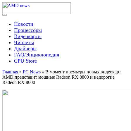
Skip
to
content
Menu
AMD news
Новости
Процессоры
Видеокарты
Чипсеты
Драйверы
FAQ/Энциклопедия
CPU Store
Главная
»
PC News
»
В момент премьеры новых видеокарт
AMD представит мощные Radeon RX 8800 и недорогие
Radeon RX 8600