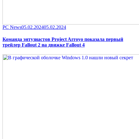
Category
Posted
PC News
05.02.2024
05.02.2024
on
Команда энтузиастов Project Arroyo показала первый
трейлер Fallout 2 на движке Fallout 4