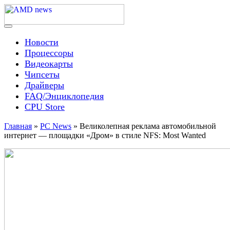
Skip
to
content
Menu
AMD news
Новости
Процессоры
Видеокарты
Чипсеты
Драйверы
FAQ/Энциклопедия
CPU Store
Главная
»
PC News
»
Великолепная реклама автомобильной
интернет — площадки «Дром» в стиле NFS: Most Wanted