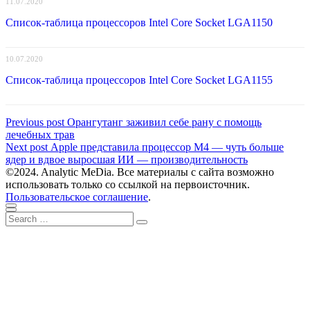
11.07.2020
Список-таблица процессоров Intel Core Socket LGA1150
10.07.2020
Список-таблица процессоров Intel Core Socket LGA1155
Навигация
Previous
Previous post
Орангутанг заживил себе рану с помощь
post:
лечебных трав
по
Next
Next post
Apple представила процессор M4 — чуть больше
записям
post:
ядер и вдвое выросшая ИИ — производительность
©2024. Analytic MeDia. Все материалы с сайта возможно
использовать только со ссылкой на первоисточник.
Пользовательское соглашение
.
Scroll
Close
Search
to
Search
for:
top