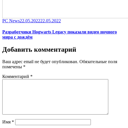
Category
Posted
PC News
22.05.2022
22.05.2022
on
Разработчики Hogwarts Legacy показали видео ночного
мира с дождём
Добавить комментарий
Ваш адрес email не будет опубликован.
Обязательные поля
помечены
*
Комментарий
*
Имя
*