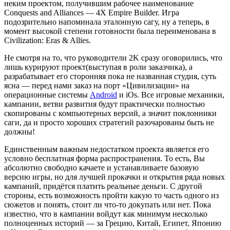
неким проектом, получившим рабочее наименование
Conquests and Alliances — 4X Empire Builder. Игра
подозрительно напоминала эталонную сагу, ну а теперь, в
момент высокой степени готовности была переименована в
Civilization: Eras & Allies.
Не смотря на то, что руководители 2K сразу оговорились, что
лишь курируют проект(выступая в роли заказчика), а
разрабатывает его сторонняя пока не названная студия, суть
ясна — перед нами заказ на порт «Цивилизации» на
операционные системы
Android
и iOs. Все игровые механики,
кампании, ветви развития будут практически полностью
скопированы с компьютерных версий, а значит поклонники
саги, да и просто хороших стратегий разочарованы быть не
должны!
Единственным важным недостатком проекта является его
условно бесплатная форма распространения. То есть, Вы
абсолютно свободно качаете и устанавливаете базовую
версию игры, но для лучшей прокачки и открытия ряда новых
кампаний, придётся платить реальные деньги. С другой
стороны, есть возможность пройти какую то часть одного из
сюжетов и понять, стоит ли что-то докупать или нет. Пока
известно, что в кампании войдут как минимум несколько
полноценных историй — за Грецию, Китай, Египет, Японию