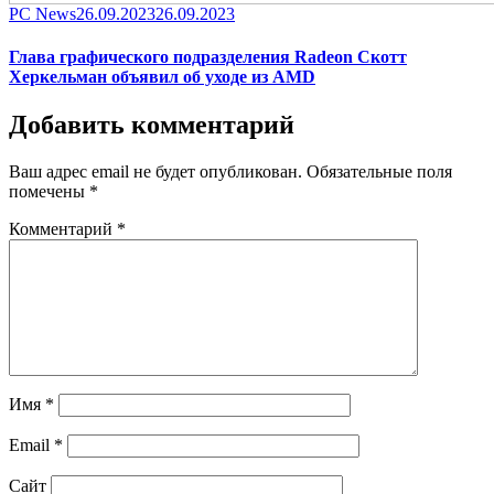
Category
Posted
PC News
26.09.2023
26.09.2023
on
Глава графического подразделения Radeon Скотт
Херкельман объявил об уходе из AMD
Добавить комментарий
Ваш адрес email не будет опубликован.
Обязательные поля
помечены
*
Комментарий
*
Имя
*
Email
*
Сайт