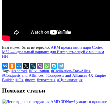
Вам может быть интересно:
ARM представила ядро Cortex-
M52 — идеальный вариант для Интернет-вещей с мощным
ИИ
Tags:
#Android
,
#Civilization
,
#Civilization-Eras-Allies
,
#Conquests-and-Alliances
,
#Conquests-and-Alliances-4X-Empire-
Builder
,
#iOs
,
#порт
,
#стратегия
,
#Цивилизация
Похожие статьи