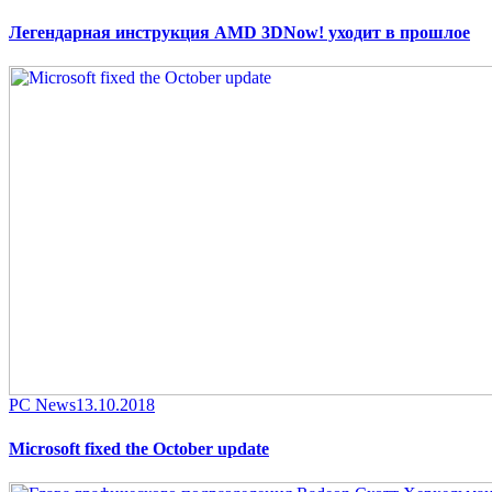
on
Легендарная инструкция AMD 3DNow! уходит в прошлое
Category
Posted
PC News
13.10.2018
on
Microsoft fixed the October update