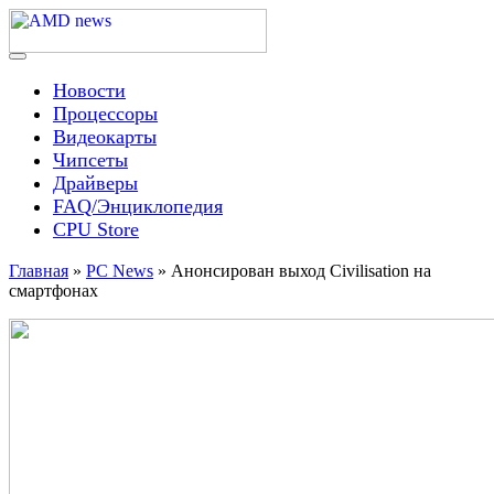
Skip
to
content
Menu
AMD news
Новости
Процессоры
Видеокарты
Чипсеты
Драйверы
FAQ/Энциклопедия
CPU Store
Главная
»
PC News
»
Анонсирован выход Civilisation на
смартфонах