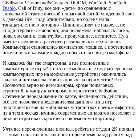
Civilisation! Command&Conquer, DOOM, WarCraft, StarCraft,
Diablo
, Call of Duty, все они «дети» по сравнению с
эпохальной стратегической пошаговой сагой, увидевшей свет
в далёком 1991 году. Удивительно, но более чем за
тридцатилетнюю историю «Цивилизация» не надоела, не
«подистёрлась». Наоборот, она посвежела, набралась лоска,
новых механик, став глубже, продуманнее, ветвистее. Ну а
вместе с великой стратегией развивались и технологии.
Компьютеры становились компактнее, мощнее, а постепенно
поселились в кармане каждого обывателя в виде смартфона.
И казалось бы, где смартфоны, а где полноценные
компьютерные игры? Почти все мобильные порты(переносы
компьютерных игр на мобильные устройства) окончились
фиаско и нет смысла ставить новых экспериментов! Это
абсолютно верно ко всем жанрам, кроме пошаговых
стратегий, к жанру к которому и относится Civilisation.
Степенное передвижение по карте, неспешность действий,
всё это позволяет представителям данного типа игр
чувствовать себя на мобильных устройствах очень комфортно,
ну а техническая начинка современных аппаратов позволяет с
лихвой отрисовать красивую современную картинку.
Учтя все перечисленные нюансы, ребята из студии 2K поняли
— момент настал и начали некоторое время назад работу над