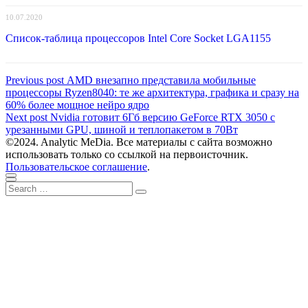
10.07.2020
Список-таблица процессоров Intel Core Socket LGA1155
Навигация
Previous
Previous post
AMD внезапно представила мобильные
post:
процессоры Ryzen8040: те же архитектура, графика и сразу на
по
60% более мощное нейро ядро
записям
Next
Next post
Nvidia готовит 6Гб версию GeForce RTX 3050 с
post:
урезанными GPU, шиной и теплопакетом в 70Вт
©2024. Analytic MeDia. Все материалы с сайта возможно
использовать только со ссылкой на первоисточник.
Пользовательское соглашение
.
Scroll
Close
Search
to
Search
for:
top