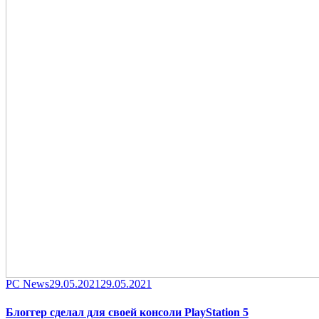
Category
Posted
PC News
29.05.2021
29.05.2021
on
Блоггер сделал для своей консоли PlayStation 5