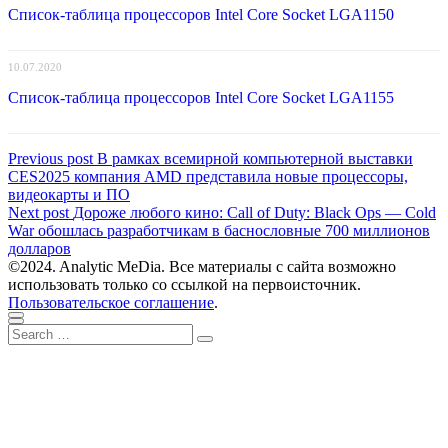
Список-таблица процессоров Intel Core Socket LGA1150
10.07.2020
Список-таблица процессоров Intel Core Socket LGA1155
Навигация
Previous
Previous post
В рамках всемирной компьютерной выставки
post:
CES2025 компания AMD представила новые процессоры,
по
видеокарты и ПО
записям
Next
Next post
Дороже любого кино: Call of Duty: Black Ops — Cold
post:
War обошлась разработчикам в баснословные 700 миллионов
долларов
©2024. Analytic MeDia. Все материалы с сайта возможно
использовать только со ссылкой на первоисточник.
Пользовательское соглашение
.
Scroll
Close
Search
to
Search
for:
top