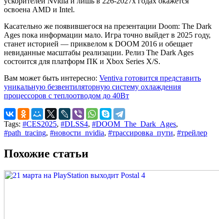
ускорителей Nvidia и лишь в 226-2027х годах окажется
освоена AMD и Intel.
Касательно же появившегося на презентации Doom: The Dark
Ages пока информации мало. Игра точно выйдет в 2025 году,
станет историей — приквелом к DOOM 2016 и обещает
невиданные масштабы реализации. Релиз The Dark Ages
состоится для платформ ПК и Xbox Series X/S.
Вам может быть интересно:
Ventiva готовится представить
уникальную безвентиляторную систему охлаждения
процессоров с теплоотводом до 40Вт
Tags:
#CES2025
,
#DLSS4
,
#DOOM_The_Dark_Ages
,
#path_tracing
,
#новости_nvidia
,
#трассировка_пути
,
#трейлер
Похожие статьи