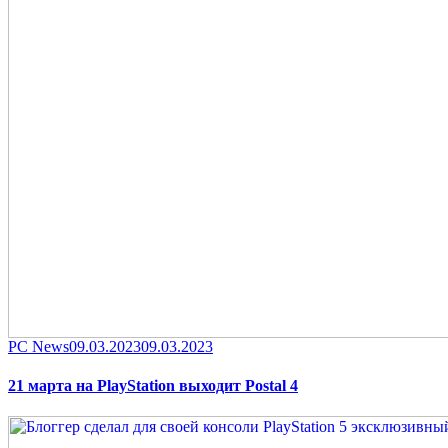
Category
Posted
PC News
09.03.2023
09.03.2023
on
21 марта на PlayStation выходит Postal 4