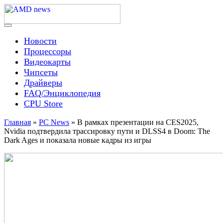
Skip
to
content
Menu
AMD news
Новости
Процессоры
Видеокарты
Чипсеты
Драйверы
FAQ/Энциклопедия
CPU Store
Главная
»
PC News
»
В рамках презентации на CES2025,
Nvidia подтвердила трассировку пути и DLSS4 в Doom: The
Dark Ages и показала новые кадры из игры