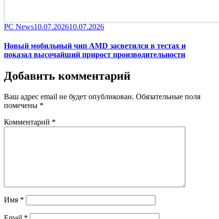
Category
Posted
PC News
10.07.2026
10.07.2026
on
Новый мобильный чип AMD засветился в тестах и
показал высочайший прирост производительности
Добавить комментарий
Ваш адрес email не будет опубликован.
Обязательные поля
помечены
*
Комментарий
*
Имя
*
Email
*