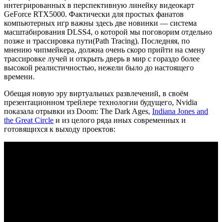
интегрированных в перспективную линейку видеокарт
GeForce RTX5000. Фактически для простых фанатов
компьютерных игр важны здесь две новинки — система
масштабирования DLSS4, о которой мы поговорим отдельно
позже и трассировка пути(Path Tracing). Последняя, по
мнению чипмейкера, должна очень скоро прийти на смену
трассировке лучей и открыть дверь в мир с гораздо более
высокой реалистичностью, нежели было до настоящего
времени.
Обещая новую эру виртуальных развлечений, в своём
презентационном трейлере технологии будущего, Nvidia
показала отрывки из Doom: The Dark Ages,
Indiana Jones and
the Great Circle
и из целого ряда иных современных и
готовящихся к выходу проектов: