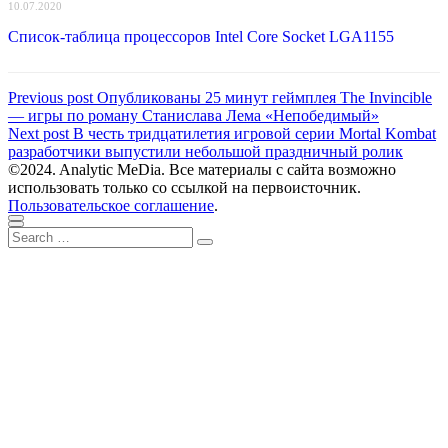
10.07.2020
Список-таблица процессоров Intel Core Socket LGA1155
Навигация
Previous
Previous post
Опубликованы 25 минут геймплея The Invincible
post:
— игры по роману Станислава Лема «Непобедимый»
по
Next
Next post
В честь тридцатилетия игровой серии Mortal Kombat
записям
post:
разработчики выпустили небольшой праздничный ролик
©2024. Analytic MeDia. Все материалы с сайта возможно
использовать только со ссылкой на первоисточник.
Пользовательское соглашение
.
Scroll
Close
Search
to
Search
for:
top