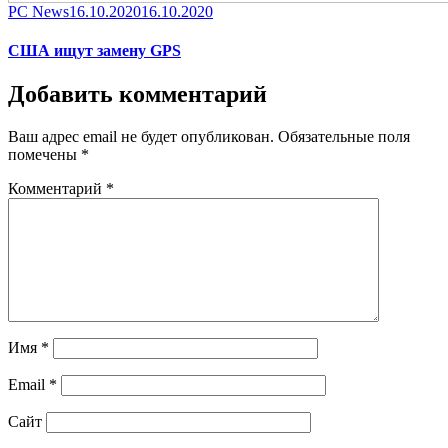
Category
Posted
PC News
16.10.2020
16.10.2020
on
США ищут замену GPS
Добавить комментарий
Ваш адрес email не будет опубликован.
Обязательные поля
помечены
*
Комментарий
*
Имя
*
Email
*
Сайт