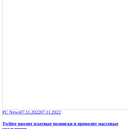
Category
Posted
PC News
07.11.2022
07.11.2022
on
Twitter вводит платные подписки и проводит массовые
увольнения