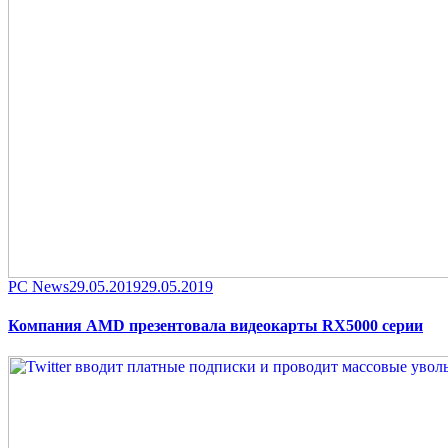
Category
Posted
PC News
29.05.2019
29.05.2019
on
Компания AMD презентовала видеокарты RX5000 серии