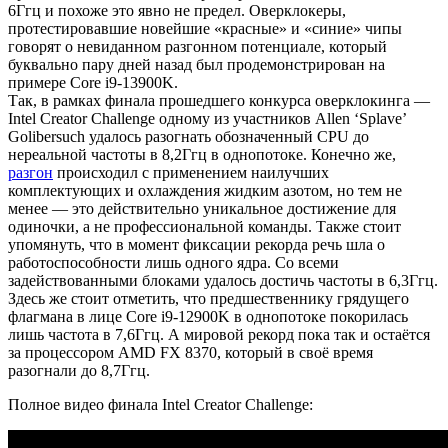
6Ггц и похоже это явно не предел. Оверклокеры,
протестировавшие новейшие «красные» и «синие» чипы
говорят о невиданном разгонном потенциале, который
буквально пару дней назад был продемонстрирован на
примере Core i9-13900K.
Так, в рамках финала прошедшего конкурса оверклокинга —
Intel Creator Challenge одному из участников Allen ‘Splave’
Golibersuch удалось разогнать обозначенный CPU до
нереальной частоты в 8,2Ггц в однопотоке. Конечно же,
разгон
происходил с применением наилучших
комплектующих и охлаждения жидким азотом, но тем не
менее — это действительно уникальное достижение для
одиночки, а не профессиональной команды. Также стоит
упомянуть, что в момент фиксации рекорда речь шла о
работоспособности лишь одного ядра. Со всеми
задействованными блоками удалось достичь частоты в 6,3Ггц.
Здесь же стоит отметить, что предшественнику грядущего
флагмана в лице Core i9-12900K в однопотоке покорилась
лишь частота в 7,6Ггц. А мировой рекорд пока так и остаётся
за процессором AMD FX 8370, который в своё время
разогнали до 8,7Ггц.
Полное видео финала Intel Creator Challenge: