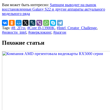
Вам может быть интересно:
Samsung выводит на рынок
восстановленные Galaxy S22 и другие аппараты актуального
модельного ряда
Tags:
#8_2Ггц
,
#Core i9-13900K
,
#Intel_Creator_Challenge
,
#новости_intel
,
#оверклокинг
,
#разгон
Похожие статьи