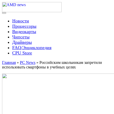
Skip
to
content
Menu
AMD news
Новости
Процессоры
Видеокарты
Чипсеты
Драйверы
FAQ/Энциклопедия
CPU Store
Главная
»
PC News
»
Российским школьникам запретили
использовать смартфоны в учебных целях