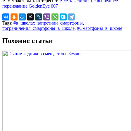
Вам может быть интересно:
В сеть «слили» не вышедшее
переиздание GoldenEye 007
Tags:
#в_школах_запретили_смартфоны
,
#ограничения_смартфоны_в_школе
,
#Смартфоны_в_школе
Похожие статьи