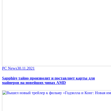
Category
Posted
PC News
30.11.2021
on
Sapphire тайно производит и поставляет карты для
майнеров на новейших чипах AMD