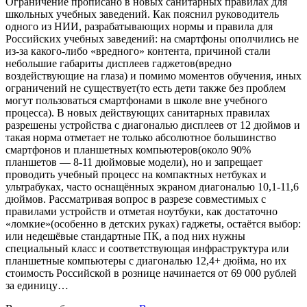
Ограничение прописано в новых санитарных правилах для
школьных учебных заведений. Как пояснил руководитель
одного из НИИ, разрабатывающих нормы и правила для
Российских учебных заведений: на смартфоны ополчились не
из-за какого-либо «вредного» контента, причиной стали
небольшие габариты дисплеев гаджетов(вредно
воздействующие на глаза) и помимо моментов обучения, иных
ограничений не существует(то есть дети также без проблем
могут пользоваться смартфонами в школе вне учебного
процесса). В новых действующих санитарных правилах
разрешены устройства с диагональю дисплеев от 12 дюймов и
такая норма отметает не только абсолютное большинство
смартфонов и планшетных компьютеров(около 90%
планшетов — 8-11 дюймовые модели), но и запрещает
проводить учебный процесс на компактных нетбуках и
ультрабуках, часто оснащённых экраном диагональю 10,1-11,6
дюймов. Рассматривая вопрос в разрезе совместимых с
правилами устройств и отметая ноутбуки, как достаточно
«ломкие»(особенно в детских руках) гаджеты, остаётся выбор:
или недешёвые стандартные ПК, а под них нужны
специальный класс и соответствующая инфраструктура или
планшетные компьютеры с диагональю 12,4+ дюйма, но их
стоимость Российской в рознице начинается от 69 000 рублей
за единицу…