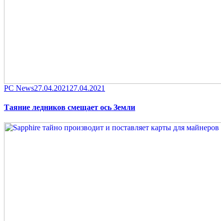
Category
Posted
PC News
27.04.2021
27.04.2021
on
Таяние ледников смещает ось Земли