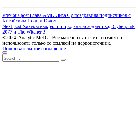
Навигация
Previous
Previous post
Глава AMD Лиза Су поздравила подписчиков с
post:
Китайским Новым Годом
по
Next
Next post
Хакеры выкрали и продали исходный код Cyberpunk
записям
post:
2077 и The Witcher 3
©2024. Analytic MeDia. Все материалы с сайта возможно
использовать только со ссылкой на первоисточник.
Пользовательское соглашение
.
Scroll
Close
Search
to
Search
for:
top