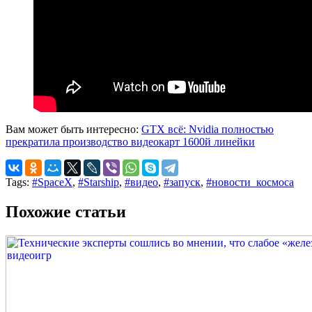
Вам может быть интересно:
GTX всё: Nvidia полностью
прекратила производство видеокарт 1600й линейки
Tags:
#SpaceX
,
#Starship
,
#видео
,
#запуск
,
#новости_космоса
Похожие статьи