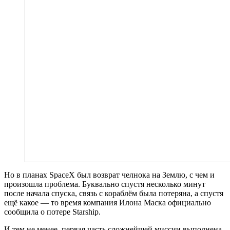
Но в планах SpaceX был возврат челнока на Землю, с чем и
произошла проблема. Буквально спустя несколько минут
после начала спуска, связь с кораблём была потеряна, а спустя
ещё какое — то время компания Илона Маска официально
сообщила о потере Starship.
И тем не менее, первая часть сложнейшей миссии выполнена