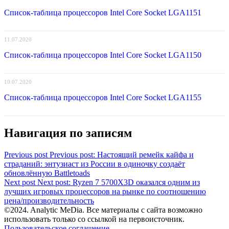
Список-таблица процессоров Intel Core Socket LGA1151
11.07.2020
Список-таблица процессоров Intel Core Socket LGA1150
10.07.2020
Список-таблица процессоров Intel Core Socket LGA1155
Навигация по записям
Previous post
Previous post:
Настоящий ремейк кайфа и
страданий: энтузиаст из России в одиночку создаёт
обновлённую Battletoads
Next post
Next post:
Ryzen 7 5700X3D оказался одним из
лучших игровых процессоров на рынке по соотношению
цена/производительность
©2024. Analytic MeDia. Все материалы с сайта возможно
использовать только со ссылкой на первоисточник.
Пользовательское соглашение
.