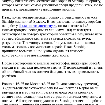
запуску гигантского космического корабля Starship на орбиту,
которая оказалась самой успешной среди предпринятых, но не
привела к правильному завершению миссии.
Итак, почти четыре месяца прошло с предыдущего запуска
Starship компанией SpaceX. В тот раз цель по выводу корабля
на орбиту
была почти достигнута
, но на высоте в 148
километров(из необходимых минимум 180) телеметрия
зафиксировала потерю траектории объектом в результате чего
тот дестабилизировался и из-за сверхвысоких нагрузок
разрушился. Тот «полууспешный» пуск показал — вывод
столь массивных космических кораблей как Starship в
принципе возможен, но нужна идеальная точность
конструкции и её повышенная жёсткость.
После всестороннего анализа катастрофы, инженеры SpaceX
внесли в в чертежи несколько тысяч(!!!) исправлений и теперь
обновлённый челнок должен был доказать их правильность
расчётов…
Ровно в 16-25 по Москве(8-25 по Тихоокеанскому времени),
33 двигателя сверхтяжёлой ракеты — носителя Raptor были
запущены и в тот же миг, развивая мощь эквивалентную
сотням тысяч лошадиных сил устремили сначала медленно, а
потом всё быстрее конструкцию со Starship к заветной орбите.
Уже через 2 минуты 50 секунд первая ступень отделилась и