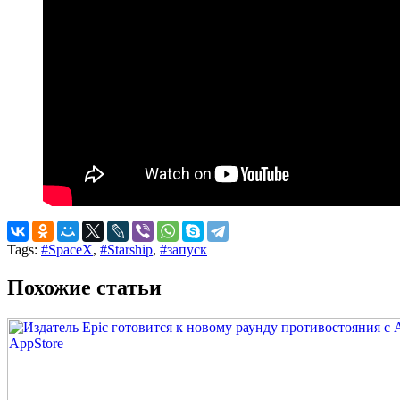
Tags:
#SpaceX
,
#Starship
,
#запуск
Похожие статьи