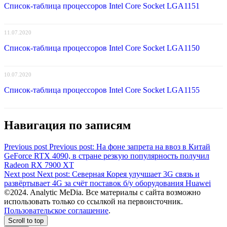
Список-таблица процессоров Intel Core Socket LGA1151
11.07.2020
Список-таблица процессоров Intel Core Socket LGA1150
10.07.2020
Список-таблица процессоров Intel Core Socket LGA1155
Навигация по записям
Previous post
Previous post:
На фоне запрета на ввоз в Китай
GeForce RTX 4090, в стране резкую популярность получил
Radeon RX 7900 XT
Next post
Next post:
Северная Корея улучшает 3G связь и
развёртывает 4G за счёт поставок б/у оборудования Huawei
©2024. Analytic MeDia. Все материалы с сайта возможно
использовать только со ссылкой на первоисточник.
Пользовательское соглашение
.
Scroll to top