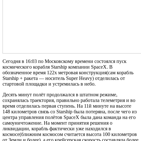
Сегодня в 16:03 по Московскому времени состоялся пуск
космического корабля Starship компании SpaceX. В
обозначенное время 122х метровая конструкция(сам корабль
Starship + ракета — носитель Super Heavy) отделилась от
стартовой площадки и устремилась в небо.
Десять минут полёт продолжался в штатном режиме,
сохранялась траектория, правильно работала телеметрия и во
время отделилась первая ступень. На 11й минуте на высоте
148 километров связь со Starship была потеряна, после чего из
центра управления полётов SpaceX была дана команда на его
самоуничтожение. На момент принятия решения о
ликвидации, корабль фактически уже находился в
космосе(ближним космосом считается высота 100 километров
от Земли и более), а его крейсерская скорость составляла более