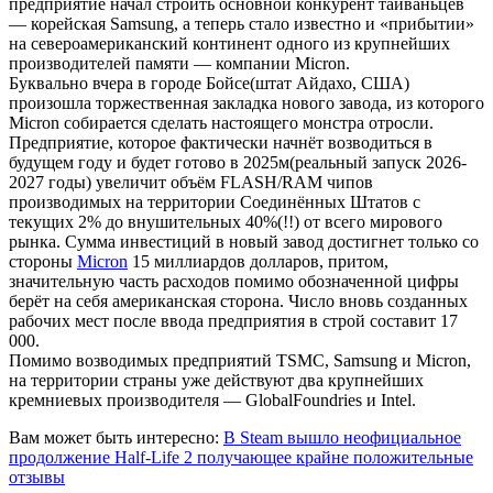
предприятие начал строить основной конкурент тайваньцев
— корейская Samsung, а теперь стало известно и «прибытии»
на североамериканский континент одного из крупнейших
производителей памяти — компании Micron.
Буквально вчера в городе Бойсе(штат Айдахо, США)
произошла торжественная закладка нового завода, из которого
Micron собирается сделать настоящего монстра отросли.
Предприятие, которое фактически начнёт возводиться в
будущем году и будет готово в 2025м(реальный запуск 2026-
2027 годы) увеличит объём FLASH/RAM чипов
производимых на территории Соединённых Штатов с
текущих 2% до внушительных 40%(!!) от всего мирового
рынка. Сумма инвестиций в новый завод достигнет только со
стороны
Micron
15 миллиардов долларов, притом,
значительную часть расходов помимо обозначенной цифры
берёт на себя американская сторона. Число вновь созданных
рабочих мест после ввода предприятия в строй составит 17
000.
Помимо возводимых предприятий TSMC, Samsung и Micron,
на территории страны уже действуют два крупнейших
кремниевых производителя — GlobalFoundries и Intel.
Вам может быть интересно:
В Steam вышло неофициальное
продолжение Half-Life 2 получающее крайне положительные
отзывы