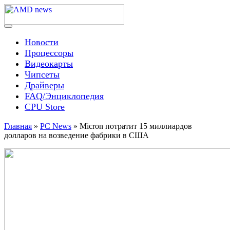
Skip
to
content
Menu
AMD news
Новости
Процессоры
Видеокарты
Чипсеты
Драйверы
FAQ/Энциклопедия
CPU Store
Главная
»
PC News
»
Micron потратит 15 миллиардов
долларов на возведение фабрики в США