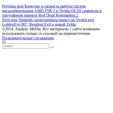
Навигация
Previous
Previous post
Качество и скорость работы систем
post:
масштабирования AMD FSR 2 и Nvidia DLSS сравнили в
по
популярном проекте Red Dead Redemption 2
записям
Next
Next post
Nintendo анонсировала выход на Switch игр
post:
GoldenEye 007, Resident Evil и новой Zelda
©2024. Analytic MeDia. Все материалы с сайта возможно
использовать только со ссылкой на первоисточник.
Пользовательское соглашение
.
Scroll
Close
Search
to
Search
for:
top