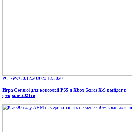
Category
Posted
PC News
20.12.2020
20.12.2020
on
Игра Control для консолей PS5 и Xbox Series X/S выйдет в
феврале 2021го