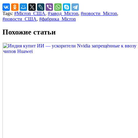
Tags:
#Micron_США
,
#завод_Micron
,
#новости_Micron
,
#новости_США
,
#фабрика_Micron
Похожие статьи