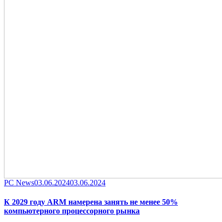
Category
Posted
PC News
03.06.2024
03.06.2024
on
К 2029 году ARM намерена занять не менее 50%
компьютерного процессорного рынка