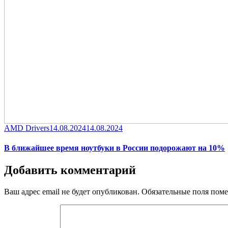
Category
Posted
AMD Drivers
14.08.2024
14.08.2024
on
В ближайшее время ноутбуки в России подорожают на 10%
Добавить комментарий
Ваш адрес email не будет опубликован.
Обязательные поля пом