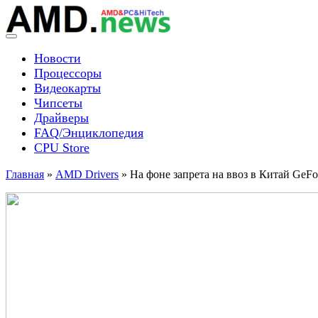
Skip
to
content
Menu
AMD news
Новости
Процессоры
Видеокарты
Чипсеты
Драйверы
FAQ/Энциклопедия
CPU Store
Главная
»
AMD Drivers
»
На фоне запрета на ввоз в Китай GeF