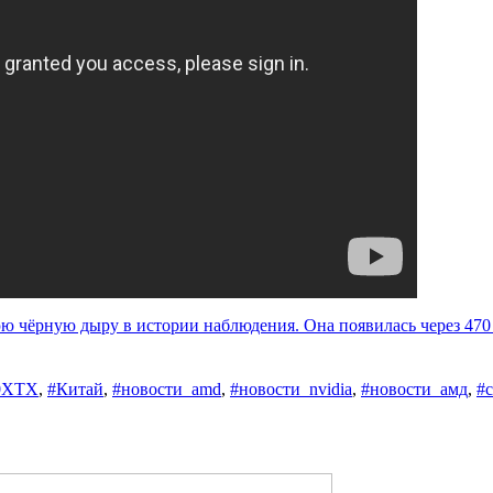
 чёрную дыру в истории наблюдения. Она появилась через 470
0XTX
,
#Китай
,
#новости_amd
,
#новости_nvidia
,
#новости_амд
,
#