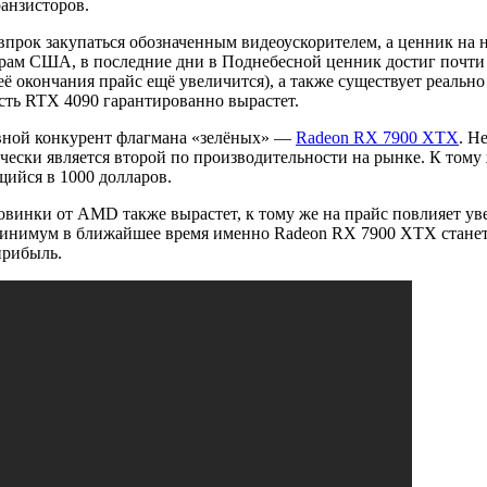
анзисторов.
рок закупаться обозначенным видеоускорителем, а ценник на н
ам США, в последние дни в Поднебесной ценник достиг почти 19
 её окончания прайс ещё увеличится), а также существует реальн
ость RTX 4090 гарантированно вырастет.
овной конкурент флагмана «зелёных» —
Radeon RX 7900 XTX
. Н
чески является второй по производительности на рынке. К тому
ийся в 1000 долларов.
овинки от AMD также вырастет, к тому же на прайс повлияет ув
 минимум в ближайшее время именно Radeon RX 7900 XTX станет
прибыль.