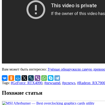
Вам может быть интересно:
Учёные обнаружили самую древнюю
Tags:
#GeForce_RTX4090
,
#newsamd
,
#pcnews
,
#Radeon_RX790
Похожие статьи