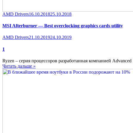
Category
Posted
AMD Drivers
16.10.2018
25.10.2018
on
MSI Afterburner — Best overclocking graphics cards utility
Category
Posted
AMD Drivers
21.10.2019
24.10.2019
on
1
Ryzen – серия процессоров разработанная компанией Advanced
Читать дальше »