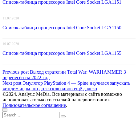
Список-таблица процессоров Intel Core Socket LGA1151
11.07.2020
Список-таблица процессоров Intel Core Socket LGA1150
10.07.2020
Список-таблица процессоров Intel Core Socket LGA1155
Навигация
Previous
Previous post
Выход стратегии Total War: WARHAMMER 3
post:
перенесён на 2022 год
по
Next
Next post
Эмулятор PlayStation 4 — Spine научился запускать
записям
post:
«инди» игры, но до эксклюзивов ещё далеко
©2024. Analytic MeDia. Все материалы с сайта возможно
использовать только со ссылкой на первоисточник.
Пользовательское соглашение
.
Scroll
Close
Search
to
Search
for:
top