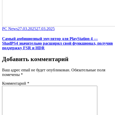
Category
Posted
PC News
27.03.2025
27.03.2025
on
Самый амбициозный эмулятор для PlayStation 4 —
ShadPS4 значительно расширил свой функционал, получив
поддержку FSR и HDR
Добавить комментарий
Ваш адрес email не будет опубликован.
Обязательные поля
помечены
*
Комментарий
*