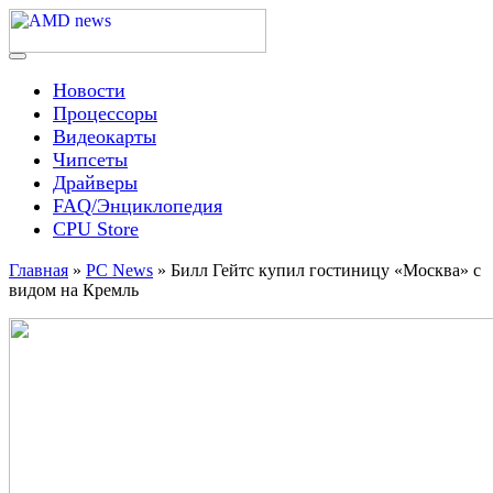
Skip
to
content
Menu
AMD news
Новости
Процессоры
Видеокарты
Чипсеты
Драйверы
FAQ/Энциклопедия
CPU Store
Главная
»
PC News
»
Билл Гейтс купил гостиницу «Москва» с
видом на Кремль