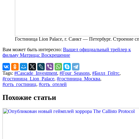
Гостиница Lion Palace, г. Санкт — Петербург. Строение 
Вам может быть интересно:
Вышел официальный трейлер к
фильму Матрица: Воскрешение
Tags:
#Cascade_Investment
,
#Four_Seasons
,
#Билл_Гейтс
,
#гостиница_Lion_Palace
,
#гостиница_Москва
,
#сеть_гостиниц
,
#сеть_отелей
Похожие статьи