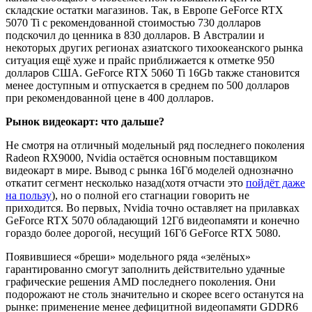
складские остатки магазинов. Так, в Европе GeForce RTX
5070 Ti с рекомендованной стоимостью 730 долларов
подскочил до ценника в 830 долларов. В Австралии и
некоторых других регионах азиатского тихоокеанского рынка
ситуация ещё хуже и прайс приближается к отметке 950
долларов США. GeForce RTX 5060 Ti 16Gb также становится
менее доступным и отпускается в среднем по 500 долларов
при рекомендованной цене в 400 долларов.
Рынок видеокарт: что дальше?
Не смотря на отличный модельный ряд последнего поколения
Radeon RX9000, Nvidia остаётся основным поставщиком
видеокарт в мире. Вывод с рынка 16Гб моделей однозначно
откатит сегмент несколько назад(хотя отчасти это
пойдёт даже
на пользу
), но о полной его стагнации говорить не
приходится. Во первых, Nvidia точно оставляет на прилавках
GeForce RTX 5070 обладающий 12Гб видеопамяти и конечно
гораздо более дорогой, несущий 16Гб GeForce RTX 5080.
Появившиеся «бреши» модельного ряда «зелёных»
гарантированно смогут заполнить действительно удачные
графические решения AMD последнего поколения. Они
подорожают не столь значительно и скорее всего останутся на
рынке: применение менее дефицитной видеопамяти GDDR6