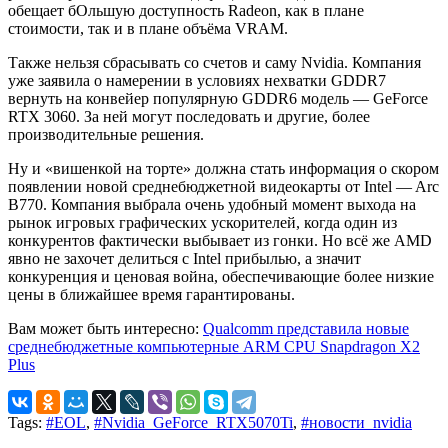
обещает бОльшую доступность Radeon, как в плане
стоимости, так и в плане объёма VRAM.
Также нельзя сбрасывать со счетов и саму Nvidia. Компания
уже заявила о намерении в условиях нехватки GDDR7
вернуть на конвейер популярную GDDR6 модель — GeForce
RTX 3060. За ней могут последовать и другие, более
производительные решения.
Ну и «вишенкой на торте» должна стать информация о скором
появлении новой среднебюджетной видеокарты от Intel — Arc
B770. Компания выбрала очень удобный момент выхода на
рынок игровых графических ускорителей, когда один из
конкурентов фактически выбывает из гонки. Но всё же AMD
явно не захочет делиться с Intel прибылью, а значит
конкуренция и ценовая война, обеспечивающие более низкие
цены в ближайшее время гарантированы.
Вам может быть интересно:
Qualcomm представила новые
среднебюджетные компьютерные ARM CPU Snapdragon X2
Plus
Tags:
#EOL
,
#Nvidia_GeForce_RTX5070Ti
,
#новости_nvidia