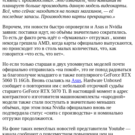
«снята с производства». Это означает, что компания не
планирует больше производить данную модель видеокарты.
Всё, что сейчас находится на полках магазинов, — её
последние запасы. Производство карты прекращено.»
Впрочем, эти новости быстро опровергли и Asus и Nvidia
заявив: поставки идут, но объёмы значительно сократились.
То есть де факто речь идёт о «бумажных» отгрузках , коими
некогда грешила AMD, когда карты официально выпускаются,
но происходит это в столь малых количествах, что, как
говорится «что есть, что нет».
Но если только старшая и двух упомянутых моделей почти
официально отправилась «на покой», это не повод радоваться
за благополучие младшего и также популярного GeForce RTX
5060 Ti 16Gb. Вновь ссылаясь на
Asus
, Hardware Unboxed
сообщает о повторении им с небольшой отсрочкой судьбы
старшего GeForce RTX 5070 Ti. В настоящий момент в адрес
контрактного изготовителя машинокомплекты «народной»
модели также стали поступать в значительно меньших
объёмах, при этом пока Nvidia официально вновь не
подтвердила статус «снята с производства» и номинально
отгрузки продолжаются.
На фоне таких невесёлых новостей представители Youtube —
канала сообщают о повсеместном повышении цен на