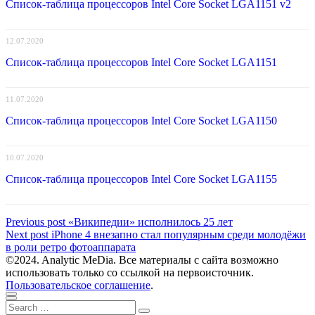
Список-таблица процессоров Intel Core Socket LGA1151 v2
12.07.2020
Список-таблица процессоров Intel Core Socket LGA1151
11.07.2020
Список-таблица процессоров Intel Core Socket LGA1150
10.07.2020
Список-таблица процессоров Intel Core Socket LGA1155
Навигация
Previous
Previous post
«Википедии» исполнилось 25 лет
Next
post:
Next post
iPhone 4 внезапно стал популярным среди молодёжи
по
post:
в роли ретро фотоаппарата
записям
©2024. Analytic MeDia. Все материалы с сайта возможно
использовать только со ссылкой на первоисточник.
Пользовательское соглашение
.
Scroll
Close
Search
to