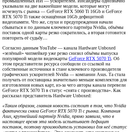
промышленных ИИ — ускорителей. Инсайдеры однозначно
указывали на две важнейшие модели, которые могут
исчезнуть с рынка — GeForce RTX 5060 Ti 16Gb и GeForce
RTX 5070 Ti также оснащённая 16Gb дефицитной
видеопамяти. Что же, слухи и предупреждения начали
сбываться и по данным ключевого партнёра Nvidia, объёмы
поставок одной карты резко сократились, а вторая готовится
повторить её судьбу…
Согласно данным YouTube — канала Hardware Unboxed
«зелёный» чипмейкер уже резко снизил объёмы выпуска
популярной модели видеокарты
GeForce RTX 5070 Ti
. Об
этом представители ресурса сообщили со ссылкой на
собственные источники в стане ключевого производителя
графических ускорителей Nvidia — компании Asus. Та стала
получать от поставщика значительно меньше комплектов для
изготовления новых карт, из-за чего авторы канала перевели
GeForce RTX 5070 Ti в статус «снята с производства». Как
рассказал представитель Hardware Unboxed:
«Таким образом, главная новость состоит в том, что Nvidia
фактически сняла GeForce RTX 5070 Ti с рынка. Компания
Asus, крупнейший партнёр Nvidia, прямо заявила, что в
настоящее время эта модель испытывает дефицит
поставок, поэтому производитель установил для неё статус