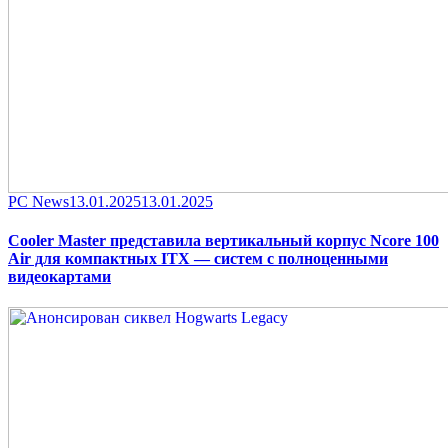
Category
Posted
PC News
13.01.2025
13.01.2025
on
Cooler Master представила вертикальный корпус Ncore 100
Air для компактных ITX — систем с полноценными
видеокартами