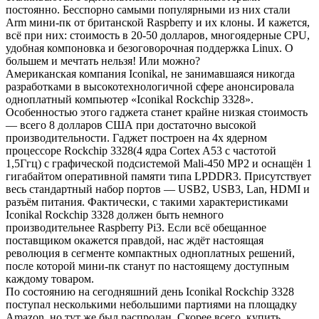
постоянно. Бесспорно самыми популярными из них стали
Arm мини-пк от британской Raspberry и их клоны. И кажется,
всё при них: стоимость в 20-50 долларов, многоядерные CPU,
удобная компоновка и безоговорочная поддержка Linux. О
большем и мечтать нельзя! Или можно?
Американская компания Iconikal, не занимавшаяся никогда
разработками в высокотехнологичной сфере анонсировала
одноплатный компьютер «Iconikal Rockchip 3328».
Особенностью этого гаджета станет крайне низкая стоимость
— всего 8 долларов США при достаточно высокой
производительности. Гаджет построен на 4х ядерном
процессоре Rockchip 3328(4 ядра Cortex A53 с частотой
1,5Ггц) с графической подсистемой Mali-450 MP2 и оснащён 1
гигабайтом оперативной памяти типа LPDDR3. Присутствует
весь стандартный набор портов — USB2, USB3, Lan, HDMI и
разъём питания. Фактически, с такими характеристиками
Iconikal Rockchip 3328 должен быть немного
производительнее Raspberry Pi3. Если всё обещанное
поставщиком окажется правдой, нас ждёт настоящая
революция в сегменте компактных одноплатных решений,
после которой мини-пк станут по настоящему доступным
каждому товаром.
По состоянию на сегодняшний день Iconikal Rockchip 3328
поступал несколькими небольшими партиями на площадку
Amazon, но тут же был распродан. Скорее всего, купить