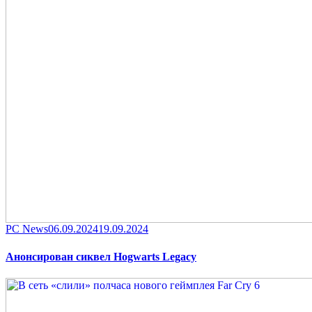
Category
Posted
PC News
06.09.2024
19.09.2024
on
Анонсирован сиквел Hogwarts Legacy