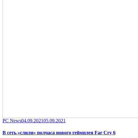
Category
Posted
PC News
04.09.2021
05.09.2021
on
В сеть «слили» полчаса нового геймплея Far Cry 6