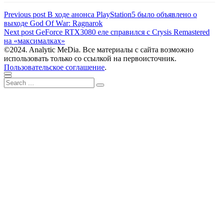
Навигация
Previous
Previous post
В ходе анонса PlayStation5 было объявлено о
post:
выходе God Of War: Ragnarok
по
Next
Next post
GeForce RTX3080 еле справился с Crysis Remastered
записям
post:
на «максималках»
©2024. Analytic MeDia. Все материалы с сайта возможно
использовать только со ссылкой на первоисточник.
Пользовательское соглашение
.
Scroll
Close
Search
to
Search
for:
top