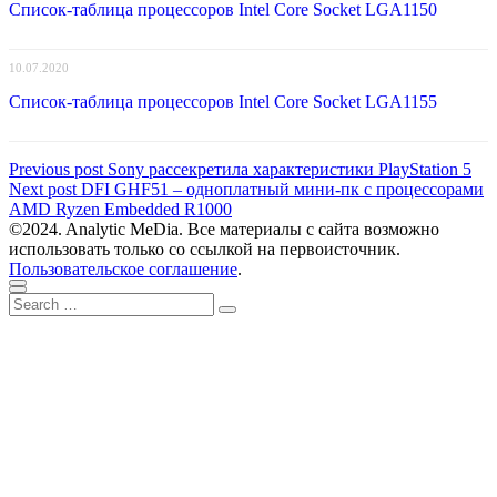
Список-таблица процессоров Intel Core Socket LGA1150
10.07.2020
Список-таблица процессоров Intel Core Socket LGA1155
Навигация
Previous
Previous post
Sony рассекретила характеристики PlayStation 5
Next
post:
Next post
DFI GHF51 – одноплатный мини-пк с процессорами
по
post:
AMD Ryzen Embedded R1000
записям
©2024. Analytic MeDia. Все материалы с сайта возможно
использовать только со ссылкой на первоисточник.
Пользовательское соглашение
.
Scroll
Close
Search
to
Search
for:
top