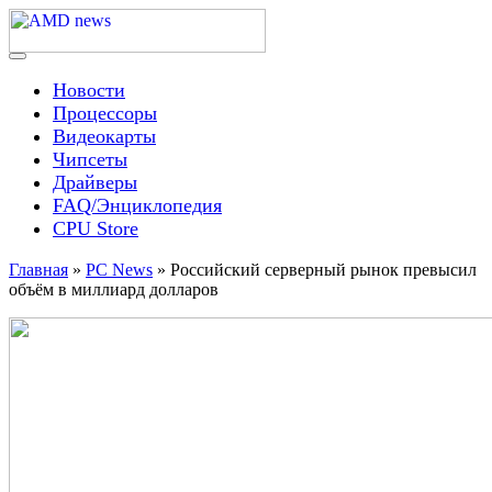
Skip
to
content
Menu
AMD news
Новости
Процессоры
Видеокарты
Чипсеты
Драйверы
FAQ/Энциклопедия
CPU Store
Главная
»
PC News
»
Российский серверный рынок превысил
объём в миллиард долларов