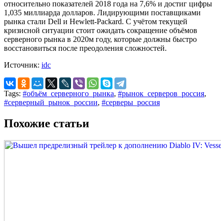
относительно показателей 2018 года на 7,6% и достиг цифры
1,035 миллиарда долларов. Лидирующими поставщиками
рынка стали Dell и Hewlett-Packard. С учётом текущей
кризисной ситуации стоит ожидать сокращение объёмов
серверного рынка в 2020м году, которые должны быстро
восстановиться после преодоления сложностей.
Источник:
idc
Tags:
#объём_серверного_рынка
,
#рынок_серверов_россия
,
#серверный_рынок_россии
,
#серверы_россия
Похожие статьи