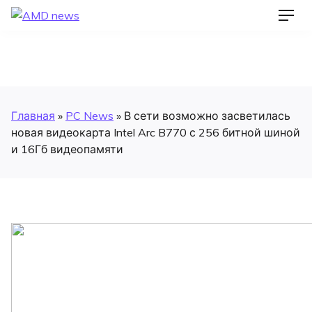
Skip
AMD news
Men
to
content
Главная
»
PC News
»
В сети возможно засветилась
новая видеокарта Intel Arc B770 с 256 битной шиной
и 16Гб видеопамяти