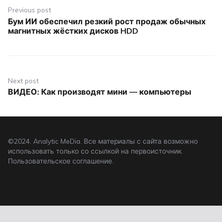
по
Previous post
Бум ИИ обеспечил резкий рост продаж обычных
Previous
записям
магнитных жёстких дисков HDD
post:
Next post
ВИДЕО: Как производят мини — компьютеры
Next
post:
©2024. Analytic MeDia. Все материалы с сайта возможно
использовать только со ссылкой на первоисточник.
Пользовательское соглашение
.