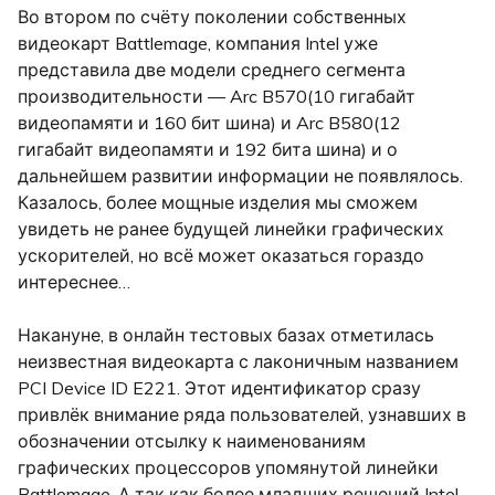
Во втором по счёту поколении собственных
видеокарт Battlemage, компания Intel уже
представила две модели среднего сегмента
производительности — Arc B570(10 гигабайт
видеопамяти и 160 бит шина) и Arc B580(12
гигабайт видеопамяти и 192 бита шина) и о
дальнейшем развитии информации не появлялось.
Казалось, более мощные изделия мы сможем
увидеть не ранее будущей линейки графических
ускорителей, но всё может оказаться гораздо
интереснее…
Накануне, в онлайн тестовых базах отметилась
неизвестная видеокарта с лаконичным названием
PCI Device ID E221. Этот идентификатор сразу
привлёк внимание ряда пользователей, узнавших в
обозначении отсылку к наименованиям
графических процессоров упомянутой линейки
Battlemage. А так как более младших решений Intel