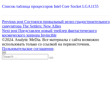
Список-таблица процессоров Intel Core Socket LGA1155
Навигация
Previous
Previous post
Состоялся провальный релиз градостроительного
post:
симулятора The Settlers: New Allies
по
Next
Next post
Представлен новый трейлер фантастического
записям
post:
космического хоррора Invincible
©2024. Analytic MeDia. Все материалы с сайта возможно
использовать только со ссылкой на первоисточник.
Пользовательское соглашение
.
Scroll
Close
Search
to
Search
for:
top