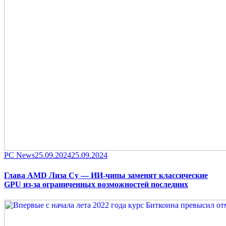
Category
Posted
PC News
25.09.2024
25.09.2024
on
Глава AMD Лиза Су — ИИ-чипы заменят классические
GPU из-за ограниченных возможностей последних