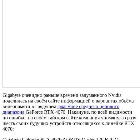
Gigabyte очевидно раньше времени задуманного Nvidia
поделилась на своём сайте информацией о вариантах объёма
видеопамяти в грядущем
флагмане среднего ценового
диапазона
GeForce RTX 4070. Накануне, по всей видимости
по ошибке, на своём тайском сайте компания упомянула сразу
шесть своих будущих устройств относящихся к линейке RTX
4070:
Gigabyte GeForce RTX 4070 AORUS Master 12GB (GV-