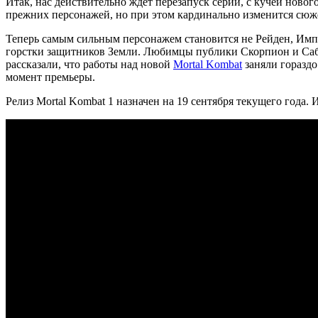
Итак, нас действительно ждёт перезапуск серии, с кучей новог
прежних персонажей, но при этом кардинально изменится сюже
Теперь самым сильным персонажем становится не Рейден, Им
горстки защитников Земли. Любимцы публики Скорпион и Саб З
рассказали, что работы над новой
Mortal Kombat
заняли гораздо
момент премьеры.
Релиз Mortal Kombat 1 назначен на 19 сентября текущего года. И