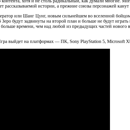
о контента, хотя и не столь радикальный, как думали многие. Mo
т рассказываемой истории, а прежние союзы персонажей канут в
ператор или Шанг Цунг, новым сильнейшем во вселенной бойц
еро будут задвинуты на второй план и больше не будут играть 
 больше времени, чем над любой из предыдущих частей нового 
гра выйдет на платформах — ПК, Sony PlayStation 5, Microsoft Xb