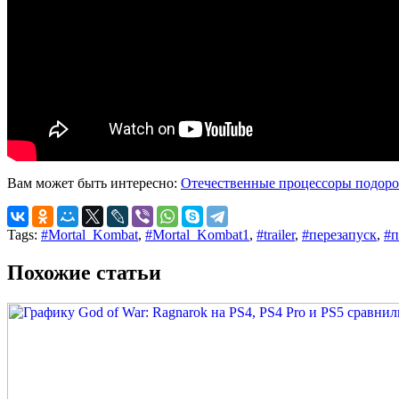
Вам может быть интересно:
Отечественные процессоры подорож
Tags:
#Mortal_Kombat
,
#Mortal_Kombat1
,
#trailer
,
#перезапуск
,
#п
Похожие статьи