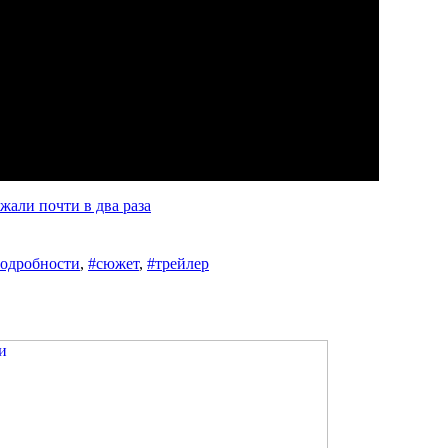
али почти в два раза
одробности
,
#сюжет
,
#трейлер