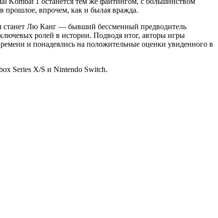
rtal Kombat 1 останется тем же файтингом, с большинством
 прошлое, впрочем, как и былая вражда.
ом станет Лю Канг — бывший бессменный предводитель
ключевых ролей в истории. Подводя итог, авторы игры
времени и понадеялись на положительные оценки увиденного в
ox Series X/S и Nintendo Switch.