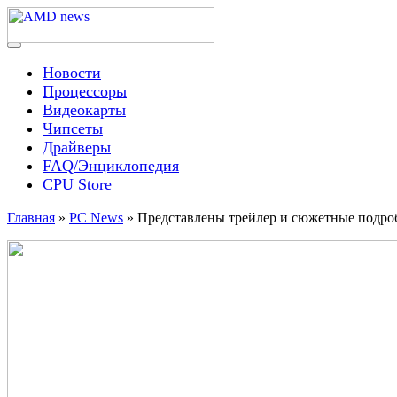
Skip
to
content
Menu
AMD news
Новости
Процессоры
Видеокарты
Чипсеты
Драйверы
FAQ/Энциклопедия
CPU Store
Главная
»
PC News
»
Представлены трейлер и сюжетные подроб