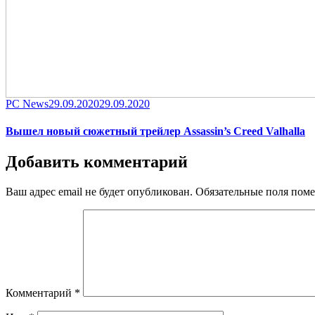
Category
Posted
PC News
29.09.2020
29.09.2020
on
Вышел новый сюжетный трейлер Assassin’s Creed Valhalla
Добавить комментарий
Ваш адрес email не будет опубликован.
Обязательные поля пом
Комментарий
*