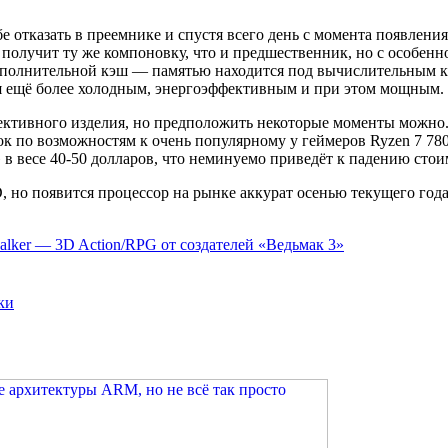
ебе отказать в преемнике и спустя всего день с момента появле
 получит ту же компоновку, что и предшественник, но с особен
дополнительной кэш — памятью находится под вычислительным 
я ещё более холодным, энергоэффективным и при этом мощным.
ективного изделия, но предположить некоторые моменты можно.
к по возможностям к очень популярному у геймеров Ryzen 7 780
в весе 40-50 долларов, что неминуемо приведёт к падению стои
но появится процессор на рынке аккурат осенью текущего года
lker — 3D Action/RPG от создателей «Ведьмак 3»
ки