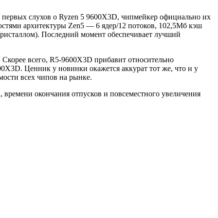
ния первых слухов о Ryzen 5 9600X3D, чипмейкер официально их
ностями архитектуры Zen5 — 6 ядер/12 потоков, 102,5Мб кэш
кристаллом). Последний момент обеспечивает лучший
 Скорее всего, R5-9600X3D прибавит относительно
0X3D. Ценник у новинки окажется аккурат тот же, что и у
мости всех чипов на рынке.
, времени окончания отпусков и повсеместного увеличения