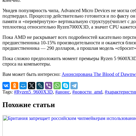
конечно.
Увидев популярность чипа, Advanced Micro Devices не могла с
подтвердил. Процессор действительно готовится и по факту он
памяти и «перевёрнутую» вертикальную структуру(чиплет с 
теплоотвод относительно Ryzen7000X3D, а значит CPU кажетс
Пока AMD не раскрывает всех подробностей касательно персп
предшественника 10-15% производительности и окажется близо
предшественника — 290 долларов, а прошлая модель «сбросит» 
Пока сложно предположить момент премьеры Ryzen 5 9600X3D, 
спроса на компьютеры.
Вам может быть интересно:
Анонсирована The Blood of Dawnwa
Tags:
#Ryzen5_9600X3D
,
#анонс
,
#новости_amd
,
#характеристи
Похожие статьи