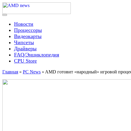
Skip
to
content
Menu
AMD news
Новости
Процессоры
Видеокарты
Чипсеты
Драйверы
FAQ/Энциклопедия
CPU Store
Главная
»
PC News
»
AMD готовит «народный» игровой проце