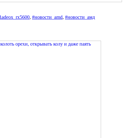
Radeox_rx5600
,
#новости_amd
,
#новости_амд