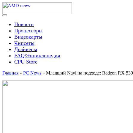
Skip
to
content
Menu
AMD news
Новости
Процессоры
Видеокарты
Чипсеты
Драйверы
FAQ/Энциклопедия
CPU Store
Главная
»
PC News
»
Младший Navi на подходе: Radeon RX 53