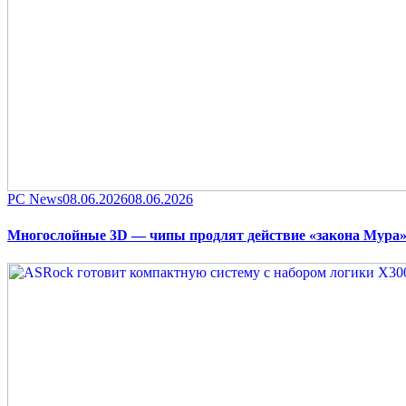
Category
Posted
PC News
08.06.2026
08.06.2026
on
Многослойные 3D — чипы продлят действие «закона Мура» 