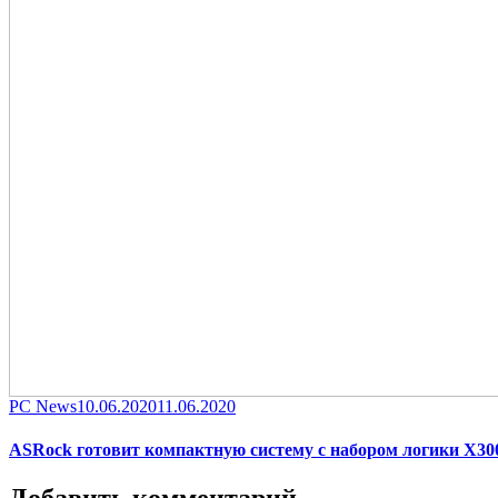
Category
Posted
PC News
10.06.2020
11.06.2020
on
ASRock готовит компактную систему с набором логики X300