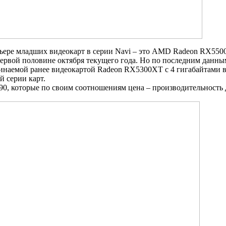
ьере младших видеокарт в серии Navi – это AMD Radeon RX5500
ервой половине октября текущего года. Но по последним данным
инаемой ранее видеокартой Radeon RX5300XT с 4 гигабайтами в
й серии карт.
90, которые по своим соотношениям цена – производительность