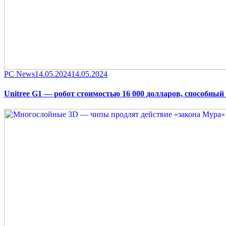
Category
Posted
PC News
14.05.2024
14.05.2024
on
Unitree G1 — робот стоимостью 16 000 долларов, способный