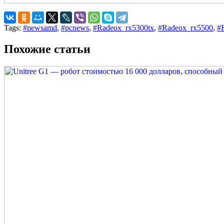
Tags:
#newsamd
,
#pcnews
,
#Radeox_rx5300tx
,
#Radeox_rx5500
,
#
Похожие статьи