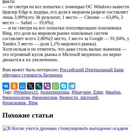
факта:
— не смотря на все попытки с помощью ОС Windows вывести
браузер Edge в лидеры, его доля в мировом разрезе составляет
лишь 3,99%(это 3й результат, 1 место — Chrome — 63,8%, 2
место — Safari — 19,6%);
— и не смотря на все попытки популяризации поисковика
Bing, его доля на мировом рынке поисковых систем
составляет всего 2,86%(2 место, 1 место за Google — 91,94%, у
Yandex 5 место — доля 1,1% мирового рынка).
Хотя нельзя и не отметить, что даже столь малые значения —
это огромный кусок рынка и Microsoft медленно, но верно
движется к их увеличению.
Вам может быть интересно:
Российский Центральный Банк
обрушил стоимость Биткоина
Tags:
#Windows11
,
#альтернатива
,
#браузере_Edge
,
#выбор
,
#монополизм
,
#монополия
,
#новости_microsoft
,
#поисковик_Bing
Похожие статьи