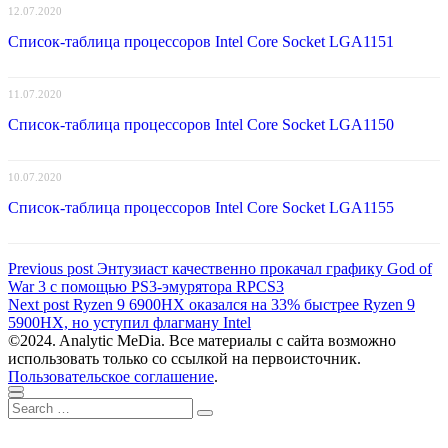
12.07.2020
Список-таблица процессоров Intel Core Socket LGA1151
11.07.2020
Список-таблица процессоров Intel Core Socket LGA1150
10.07.2020
Список-таблица процессоров Intel Core Socket LGA1155
Навигация
Previous
Previous post
Энтузиаст качественно прокачал графику God of
post:
War 3 с помощью PS3-эмурятора RPCS3
по
Next
Next post
Ryzen 9 6900HX оказался на 33% быстрее Ryzen 9
записям
post:
5900HX, но уступил флагману Intel
©2024. Analytic MeDia. Все материалы с сайта возможно
использовать только со ссылкой на первоисточник.
Пользовательское соглашение
.
Scroll
Close
Search
to
Search
for:
top