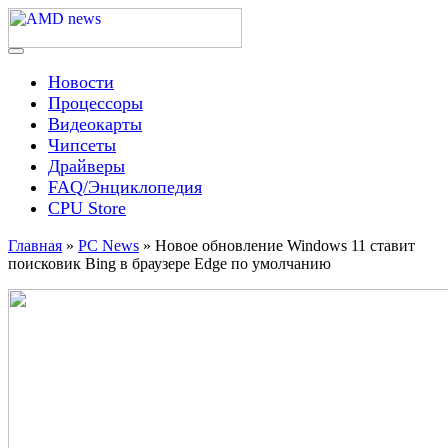
Skip
to
content
Menu
AMD news
Новости
Процессоры
Видеокарты
Чипсеты
Драйверы
FAQ/Энциклопедия
CPU Store
Главная
»
PC News
»
Новое обновление Windows 11 ставит
поисковик Bing в браузере Edge по умолчанию