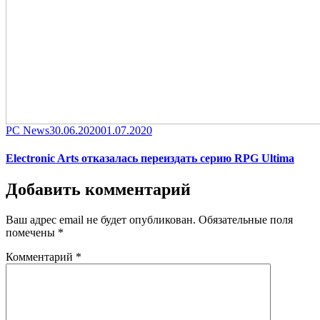
Category
Posted
PC News
30.06.2020
01.07.2020
on
Electronic Arts отказалась переиздать серию RPG Ultima
Добавить комментарий
Ваш адрес email не будет опубликован.
Обязательные поля
помечены
*
Комментарий
*