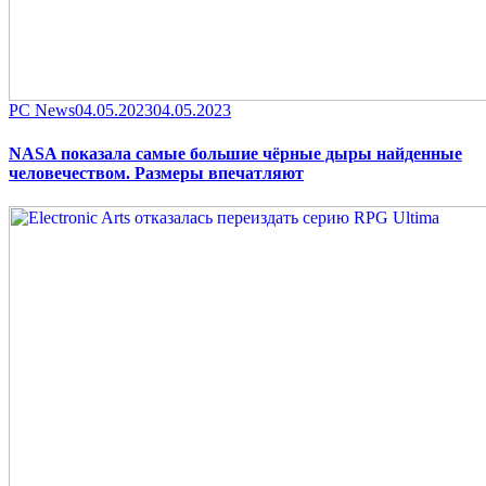
Category
Posted
PC News
04.05.2023
04.05.2023
on
NASA показала самые большие чёрные дыры найденные
человечеством. Размеры впечатляют