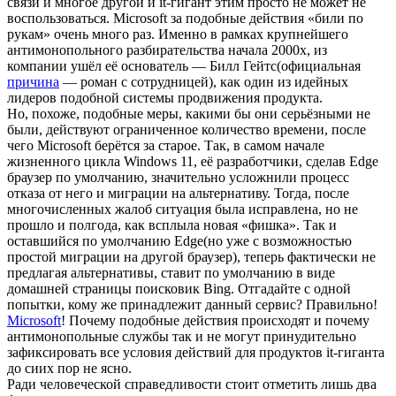
связи и многое другой и it-гигант этим просто не может не
воспользоваться. Microsoft за подобные действия «били по
рукам» очень много раз. Именно в рамках крупнейшего
антимонопольного разбирательства начала 2000х, из
компании ушёл её основатель — Билл Гейтс(официальная
причина
— роман с сотрудницей), как один из идейных
лидеров подобной системы продвижения продукта.
Но, похоже, подобные меры, какими бы они серьёзными не
были, действуют ограниченное количество времени, после
чего Microsoft берётся за старое. Так, в самом начале
жизненного цикла Windows 11, её разработчики, сделав Edge
браузер по умолчанию, значительно усложнили процесс
отказа от него и миграции на альтернативу. Тогда, после
многочисленных жалоб ситуация была исправлена, но не
прошло и полгода, как всплыла новая «фишка». Так и
оставшийся по умолчанию Edge(но уже с возможностью
простой миграции на другой браузер), теперь фактически не
предлагая альтернативы, ставит по умолчанию в виде
домашней страницы поисковик Bing. Отгадайте с одной
попытки, кому же принадлежит данный сервис? Правильно!
Microsoft
! Почему подобные действия происходят и почему
антимонопольные службы так и не могут принудительно
зафиксировать все условия действий для продуктов it-гиганта
до сиих пор не ясно.
Ради человеческой справедливости стоит отметить лишь два