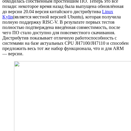
обходилась собственным простейшим ПО. Теперь это всё
позади: некоторое время назад была выпущена обновлённая
до версии 20.04 версия китайского дистрибутива
Linux
Kylin
(является местной версией Ubuntu), которая получила
полную поддержку RISC-V. В результате первых тестов
полностью подтверждена введённая совместимость, после
чего ПО стало доступно для повсеместного скачивания.
Дистрибутив показывает отличную работоспособность с
системами на базе актуальных CPU JH7100/JH7110 и способен
предложить весь тот же набор функционала, что и для ARM
— версии.