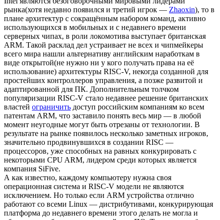
Intel являются безоговорочными мировыми лидерами
рынка(хотя недавно появился и третий игрок —
Zhaoxin
), то в
плане архитектур с сокращённым набором команд, активно
использующихся в мобильных и с недавнего времени
серверных чипах, в роли локомотива выступает британская
ARM. Такой расклад дел устраивает не всех и чипмейкеры
всего мира нашли альтернативу английским наработкам в
виде открытой(не нужно ни у кого получать права на её
использование) архитектуры RISC-V, некогда созданной для
простейших контроллеров управления, а позже развитой и
адаптированной для ПК. Дополнительным толчком
популяризации RISC-V стало недавнее решение британских
властей
ограничить
доступ российским компаниям ко всем
патентам ARM, что заставило понять весь мир — в любой
момент неугодные могут быть отрезаны от технологии. В
результате на рынке появилось несколько заметных игроков,
значительно продвинувшихся в создании RISC —
процессоров, уже способных на равных конкурировать с
некоторыми CPU ARM, лидером среди которых является
компания SiFive.
А как известно, каждому компьютеру нужна своя
операционная система и RISC-V модели не являются
исключением. Но только если ARM устройства отлично
работают со всеми Linux — дистрибутивами, конкурирующая
платформа до недавнего времени этого делать не могла и