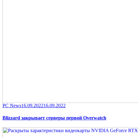
Category
Posted
PC News
16.09.2022
16.09.2022
on
Blizzard закрывает серверы первой Overwatch