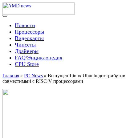
Skip
to
content
Menu
AMD news
Новости
Процессоры
Видеокарты
Чипсеты
Драйверы
FAQ/Энциклопедия
CPU Store
Главная
»
PC News
»
Выпущен Linux Ubuntu дистрибутив
совместимый с RISC-V процессорами