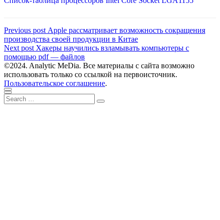
Список-таблица процессоров Intel Core Socket LGA1155
Навигация
Previous
Previous post
Apple рассматривает возможность сокращения
post:
производства своей продукции в Китае
по
Next
Next post
Хакеры научились взламывать компьютеры с
записям
post:
помощью pdf — файлов
©2024. Analytic MeDia. Все материалы с сайта возможно
использовать только со ссылкой на первоисточник.
Пользовательское соглашение
.
Scroll
Close
Search
to
Search
for:
top