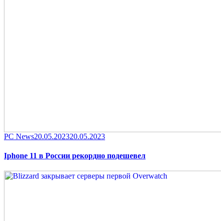
Category
Posted
PC News
20.05.2023
20.05.2023
on
Iphone 11 в России рекордно подешевел