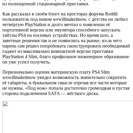
из полноценной стационарной приставки.
Как рассказал в своём блоге на просторах форума Reddit
пользователь под ником wewillmakeitnow, с детства он любил
четвёртую PlayStation и долго мечтал о появлении её
портативной версии или эмулятора способного запускать
тайтлы PS4 на носимых устройствах. Но время шло, а
заветные решения так и не появились на рынке, из-за чего
парень сам решил попробовать сконструировать необходимый
гаджет из максимально компактной версии приставки
PlayStation 4 Slim, благо профильное инженерное образование
он уже успел получить.
Первоначально оценив материнскую плату PS4 Slim
wewillmakeitnow увидел возможность значительно сократить
её габариты, в буквальном смысле отрезав все части которые
не нужны. «Под нож» попала достаточно громоздкая и пустая
сторона подключения SATA — жёсткого диска.