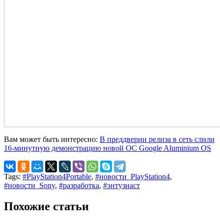
Вам может быть интересно:
В преддверии релиза в сеть слили
16-минутную демонстрацию новой ОС Google Aluminium OS
Tags:
#PlayStation4Portable
,
#новости_PlayStation4
,
#новости_Sony
,
#разработка
,
#энтузиаст
Похожие статьи