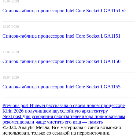
15.09.2020
Список-таблица процессоров Intel Core Socket LGA1151 v2
12.07.2020
Список-таблица процессоров Intel Core Socket LGA1151
11.07.2020
Список-таблица процессоров Intel Core Socket LGA1150
10.07.2020
Список-таблица процессоров Intel Core Socket LGA1155
Навигация
Previous
Previous post
Huawei рассказала о своём новом процессоре
post:
Kirin 2026 получившем двухслойную архитектуру
по
Next
Next post
Для ускорения работы телевизора пользователям
записям
post:
рекомендовали чаще чистить его кэш — память
©2024. Analytic MeDia. Все материалы с сайта возможно
использовать только со ссылкой на первоисточник.