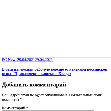
Category
Posted
PC News
29.04.2021
29.04.2021
on
В сеть выложили рабочую версию отменённой российской
игры «Приключения капитана Блада»
Добавить комментарий
Ваш адрес email не будет опубликован.
Обязательные поля
помечены
*
Комментарий
*