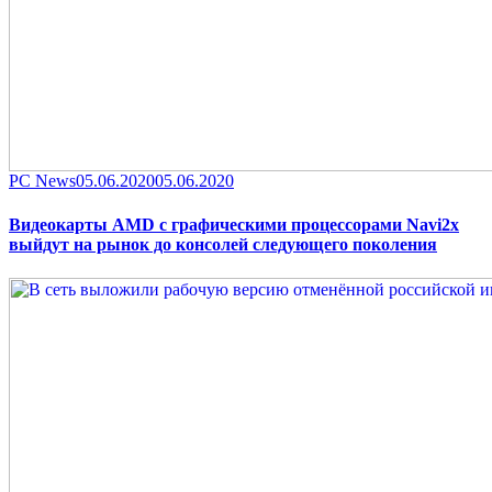
Category
Posted
PC News
05.06.2020
05.06.2020
on
Видеокарты AMD с графическими процессорами Navi2x
выйдут на рынок до консолей следующего поколения