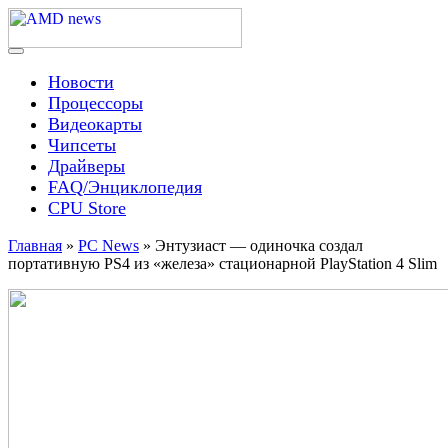
Skip
to
content
Menu
AMD news
Новости
Процессоры
Видеокарты
Чипсеты
Драйверы
FAQ/Энциклопедия
CPU Store
Главная
»
PC News
»
Энтузиаст — одиночка создал
портативную PS4 из «железа» стационарной PlayStation 4 Slim