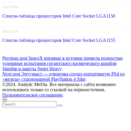
11.07.2020
Список-таблица процессоров Intel Core Socket LGA1150
10.07.2020
Список-таблица процессоров Intel Core Socket LGA1155
Навигация
Previous
Previous post
SpaceX впервые в истории провела полностью
post:
успешные испытания гигантского космического корабля
по
Starship и ракеты Super Heavy
записям
Next
Next post
Энтузиаст — одиночка создал портативную PS4 из
post:
«железа» стационарной PlayStation 4 Slim
©2024. Analytic MeDia. Все материалы с сайта возможно
использовать только со ссылкой на первоисточник.
Пользовательское соглашение
.
Scroll
Close
Search
to
Search
for:
top