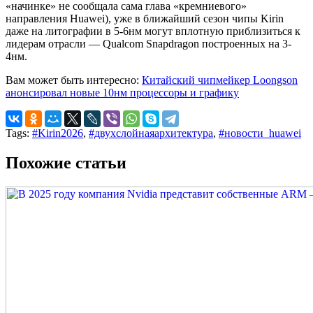
«начинке» не сообщала сама глава «кремниевого»
направления Huawei), уже в ближайший сезон чипы Kirin
даже на литографии в 5-6нм могут вплотную приблизиться к
лидерам отрасли — Qualcom Snapdragon построенных на 3-
4нм.
Вам может быть интересно:
Китайский чипмейкер Loongson
анонсировал новые 10нм процессоры и графику
Tags:
#Kirin2026
,
#двухслойнаяархитектура
,
#новости_huawei
Похожие статьи