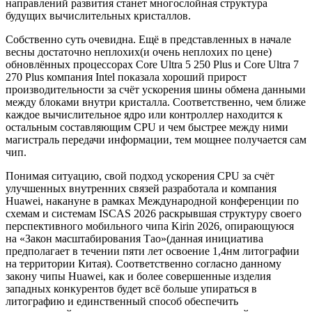
направлений развития станет многослойная структура
будущих вычислительных кристаллов.
Собственно суть очевидна. Ещё в представленных в начале
весны достаточно неплохих(и очень неплохих по цене)
обновлённых процессорах Core Ultra 5 250 Plus и Core Ultra 7
270 Plus компания Intel показала хороший прирост
производительности за счёт ускорения шины обмена данными
между блоками внутри кристалла. Соответственно, чем ближе
каждое вычислительное ядро или контроллер находится к
остальным составляющим CPU и чем быстрее между ними
магистраль передачи информации, тем мощнее получается сам
чип.
Понимая ситуацию, свой подход ускорения CPU за счёт
улучшенных внутренних связей разработала и компания
Huawei, накануне в рамках Международной конференции по
схемам и системам ISCAS 2026 раскрывшая структуру своего
перспективного мобильного чипа Kirin 2026, опирающуюся
на «Закон масштабирования Тао»(данная инициатива
предполагает в течении пяти лет освоение 1,4нм литографии
на территории Китая). Соответственно согласно данному
закону чипы Huawei, как и более совершенные изделия
западных конкурентов будет всё больше упираться в
литографию и единственный способ обеспечить