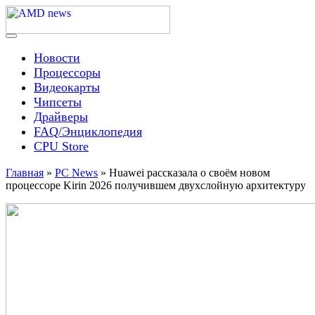
Skip
to
content
Menu
AMD news
Новости
Процессоры
Видеокарты
Чипсеты
Драйверы
FAQ/Энциклопедия
CPU Store
Главная
»
PC News
»
Huawei рассказала о своём новом
процессоре Kirin 2026 получившем двухслойную архитектуру