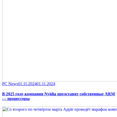
Category
Posted
PC News
01.11.2024
01.11.2024
on
В 2025 году компания Nvidia представит собственные ARM
— процессоры