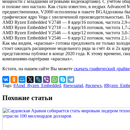
мощности с младшими игровыми видеокартами). С учётом общ
и похоже оно настало. Как стало известно, в недрах Advanced
предшественники, V2000 исполнены в пакете BGA(должны быть 
графическое ядро Vega с увеличенной производительностью. П
AMD Ryzen Embedded V2748 — 8 ядер/16 потоков, частота 2,9-
AMD Ryzen Embedded V2718 — 8 ядер/16 потоков, частота 1,7-2
AMD Ryzen Embedded V2546 — 6 ядер/12 потоков, частота 3,0-
AMD Ryzen Embedded V2546 — 6 ядер/12 потоков, частота 2,1-
Как мы видим, «красные» готовы предложить не только холод
стоит ожидать расширение модельного ряда за счёт 4х и 2х яд
представлены публике в конце 2020 года. К этому времени, ск
компаниями-партёрами «красных».
Кстати, на нашем сайте Вы можете
скачать графический драйв
Tags:
#Amd_Ryzen_Embedded
,
#newsamd
,
#pcnews
,
#Ryzen_Emb
Похожие статьи