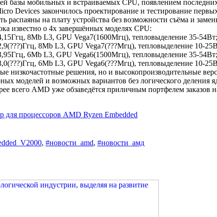
ей базы мобильных и встраиваемых CPU, появлением последни
 Micro Devices закончилось проектирование и тестирование перв
распаяны на плату устройства без возможности съёма и замены)
ока известно о 4х завершённых моделях CPU:
4,15Ггц, 8Mb L3, GPU Vega7(1600Мгц), тепловыделение 35-54Вт
,9(???)Ггц, 8Mb L3, GPU Vega7(???Мгц), тепловыделение 10-25В
3,95Ггц, 6Mb L3, GPU Vega6(1500Мгц), тепловыделение 35-54Вт
3,0(???)Ггц, 6Mb L3, GPU Vega6(???Мгц), тепловыделение 10-25
ные низкочастотные решения, но и высокопроизводительные вер
ерных моделей и возможных вариантов без логического деления 
орее всего AMD уже обзаведётся приличным портфелем заказов н
ер для процессоров AMD Ryzen Embedded
edded_V2000
,
#новости_amd
,
#новости_амд