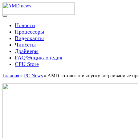
Skip
to
content
Menu
AMD news
Новости
Процессоры
Видеокарты
Чипсеты
Драйверы
FAQ/Энциклопедия
CPU Store
Главная
»
PC News
»
AMD готовит к выпуску встраиваемые пр