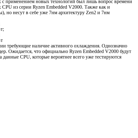
х с применением новых технологий был лишь вопрос времени
ых CPU из серии Ryzen Embedded V2000. Также как и
, но несут в себе уже 7нм архитектуру Zen2 и 7нм
;
т;
;
Вт
сии требующие наличие активного охлаждения. Однозначно
ядер. Ожидается, что официально Ryzen Embedded V2000 будут
а данные CPU, которые вероятнее всего уже тестируются