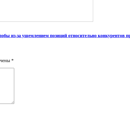
обы из-за ущемлением позиций относительно конкурентов п
ечены
*