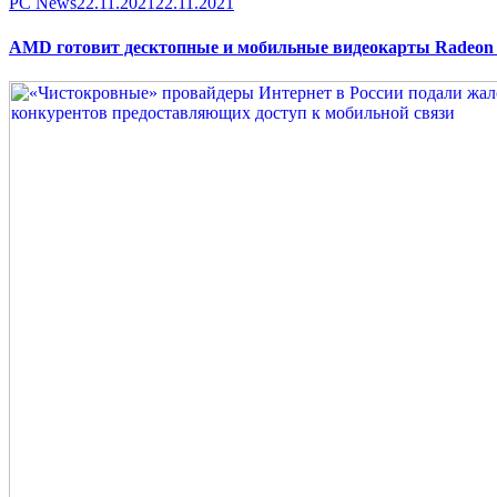
Category
Posted
PC News
22.11.2021
22.11.2021
on
AMD готовит десктопные и мобильные видеокарты Radeon R