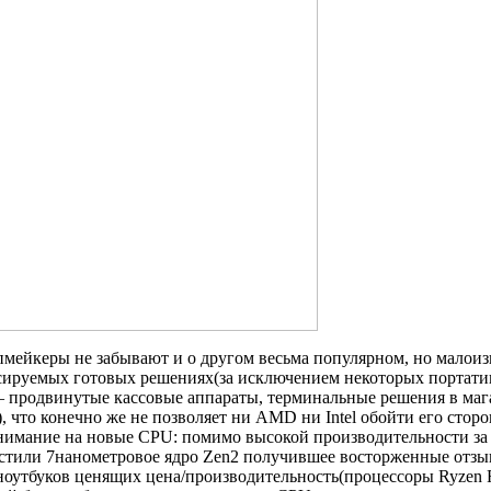
мейкеры не забывают и о другом весьма популярном, но малои
ируемых готовых решениях(за исключением некоторых портатив
— продвинутые кассовые аппараты, терминальные решения в маг
, что конечно же не позволяет ни AMD ни Intel обойти его сто
внимание на новые CPU: помимо высокой производительности з
тили 7нанометровое ядро Zen2 получившее восторженные отзыв
 ноутбуков ценящих цена/производительность(процессоры Ryzen