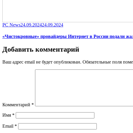
Category
Posted
PC News
24.09.2024
24.09.2024
on
«Чистокровные» провайдеры Интернет в России подали жал
Добавить комментарий
Ваш адрес email не будет опубликован.
Обязательные поля пом
Комментарий
*
Имя
*
Email
*