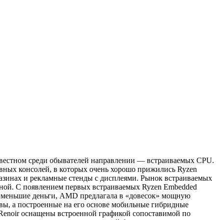
звестном среди обывателей направлении — встраиваемых CPU.
ных консолей, в которых очень хорошо прижились Ryzen
азинах и рекламные стенды с дисплеями. Рынок встраиваемых
роной. С появлением первых встраиваемых Ryzen Embedded
а меньшие деньги, AMD предлагала в «довесок» мощную
ы, а построенные на его основе мобильные гибридные
 Renoir оснащены встроенной графикой сопоставимой по