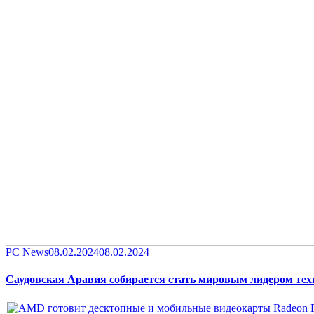
Category
Posted
PC News
08.02.2024
08.02.2024
on
Саудовская Аравия собирается стать мировым лидером тех