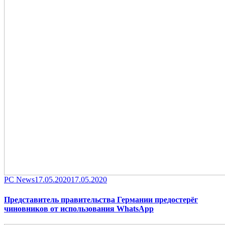
Category
Posted
PC News
17.05.2020
17.05.2020
on
Представитель правительства Германии предостерёг
чиновников от использования WhatsApp