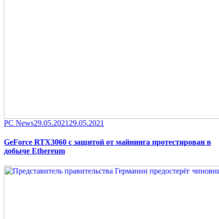
Category
Posted
PC News
29.05.2021
29.05.2021
on
GeForce RTX3060 с защитой от майнинга протестирован в
добыче Ethereum