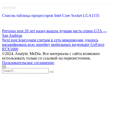
10.07.2020
Список-таблица процессоров Intel Core Socket LGA1155
Навигация
Previous
Previous post
20 лет назад вышла лучшая часть серии GTA —
post:
San Andreas
по
Next
Next post
Благодаря слитым в сеть микрокодам, удалось
записям
post:
расшифровать всю линейку мобильных видеокарт GeForce
RTX5000
©2024. Analytic MeDia. Все материалы с сайта возможно
использовать только со ссылкой на первоисточник.
Пользовательское соглашение
.
Scroll
Close
Search
to
Search
for:
top