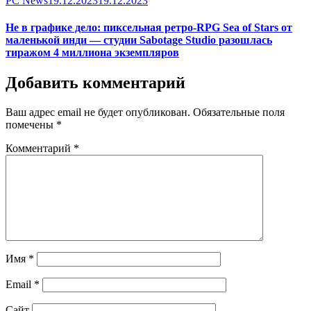
PC News
19.12.2023
19.12.2023
on
Не в графике дело: пиксельная ретро-RPG Sea of Stars от
маленькой инди — студии Sabotage Studio разошлась
тиражом 4 миллиона экземпляров
Добавить комментарий
Ваш адрес email не будет опубликован.
Обязательные поля
помечены
*
Комментарий
*
Имя
*
Email
*
Сайт