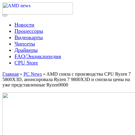
Skip
to
content
Menu
AMD news
Новости
Процессоры
Видеокарты
Чипсеты
Драйверы
FAQ/Энциклопедия
CPU Store
Главная
»
PC News
»
AMD сняла с производства CPU Ryzen 7
5800X3D, анонсировала Ryzen 7 9800X3D и снизила цены на
уже представленные Ryzen9000