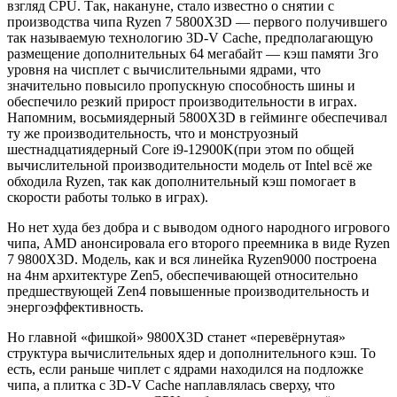
взгляд CPU. Так, накануне, стало известно о снятии с
производства чипа Ryzen 7 5800X3D — первого получившего
так называемую технологию 3D-V Cache, предполагающую
размещение дополнительных 64 мегабайт — кэш памяти 3го
уровня на чисплет с вычислительными ядрами, что
значительно повысило пропускную способность шины и
обеспечило резкий прирост производительности в играх.
Напомним, восьмиядерный 5800X3D в гейминге обеспечивал
ту же производительность, что и монструозный
шестнадцатиядерный Core i9-12900K(при этом по общей
вычислительной производительности модель от Intel всё же
обходила Ryzen, так как дополнительный кэш помогает в
скорости работы только в играх).
Но нет худа без добра и с выводом одного народного игрового
чипа, AMD анонсировала его второго преемника в виде Ryzen
7 9800X3D. Модель, как и вся линейка Ryzen9000 построена
на 4нм архитектуре Zen5, обеспечивающей относительно
предшествующей Zen4 повышенные производительность и
энергоэффективность.
Но главной «фишкой» 9800X3D станет «перевёрнутая»
структура вычислительных ядер и дополнительного кэш. То
есть, если раньше чиплет с ядрами находился на подложке
чипа, а плитка с 3D-V Cache наплавлялась сверху, что