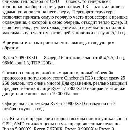
снижало теплоотвод от CPU — блоков, то теперь всё с
точностью наоборот: снизу расположен L3 — кэш, а чиплет с
ядрами установлен на него сверху. Переворот структуры
позволяет прижать самую горячую часть процессора к крышке
охлаждения, с которой в свою очередь, отводит тепло кулер. В
свою очередь, лучшее охлаждение дало возможность поднять
максимальную частоту готовящейся новинки сразу до 5,2Ггц.
В результате характеристики чипа выглядят следующим
образом:
Ryzen 7 9800X3D — 8 ядер, 16 потоков с частотой 4,7-5,2Ггц,
96Мб кэш L3, TDP 120Вт.
Согласно неподтверждённым данным, новый «боевой»
процессор в популярном тесте Cinebench R23 набрал сразу 25
258 баллов, что очень много! Для сравнения, реально мощный
предшественник в лице Ryzen 7 7800X3D набирает в этой же
дисциплине лишь около 19 000 баллов.
Официальная премьера Ryzen 7 9800X3D назначена на 7
ноября текущего года.
p.s. Кстати, в преддверии скорого выхода нового уникального
CPU, AMD снижает цены на уже представленные недавно
Ryzen 5 9600X, Ryzen 7 9700X, Ryzen 9 9900X и Ryzen 9