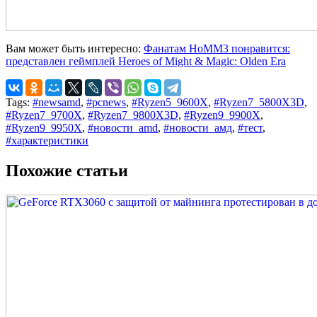
Вам может быть интересно:
Фанатам HoMM3 понравится:
представлен геймплей Heroes of Might & Magic: Olden Era
Tags:
#newsamd
,
#pcnews
,
#Ryzen5_9600X
,
#Ryzen7_5800X3D
,
#Ryzen7_9700X
,
#Ryzen7_9800X3D
,
#Ryzen9_9900X
,
#Ryzen9_9950X
,
#новости_amd
,
#новости_амд
,
#тест
,
#характеристики
Похожие статьи