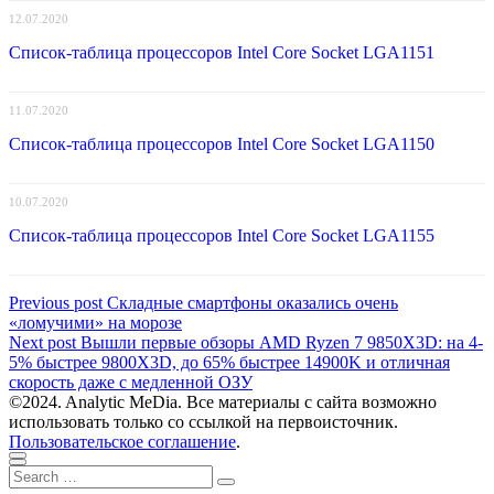
12.07.2020
Список-таблица процессоров Intel Core Socket LGA1151
11.07.2020
Список-таблица процессоров Intel Core Socket LGA1150
10.07.2020
Список-таблица процессоров Intel Core Socket LGA1155
Навигация
Previous
Previous post
Складные смартфоны оказались очень
post:
«ломучими» на морозе
по
Next
Next post
Вышли первые обзоры AMD Ryzen 7 9850X3D: на 4-
записям
post:
5% быстрее 9800X3D, до 65% быстрее 14900K и отличная
скорость даже с медленной ОЗУ
©2024. Analytic MeDia. Все материалы с сайта возможно
использовать только со ссылкой на первоисточник.
Пользовательское соглашение
.
Scroll
Close
Search
to
Search
for: