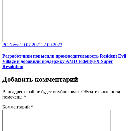
Category
Posted
PC News
20.07.2021
22.09.2023
on
Разработчики повысили производительность Resident Evil
Village и добавили поддержку AMD FidelityFX Super
Resolution
Добавить комментарий
Ваш адрес email не будет опубликован.
Обязательные поля
помечены
*
Комментарий
*