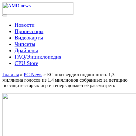
Skip
to
content
Menu
AMD news
Новости
Процессоры
Видеокарты
Чипсеты
Драйверы
FAQ/Энциклопедия
CPU Store
Главная
»
PC News
»
ЕС подтвердил подлинность 1,3
миллиона голосов из 1,4 миллионов собранных за петицию
по защите старых игр и теперь должен её рассмотреть