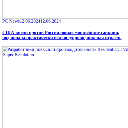
Category
Posted
PC News
12.06.2024
12.06.2024
on
США ввели против России новые мощнейшие санкции,
под попала практически вся полупроводниковая отрасль