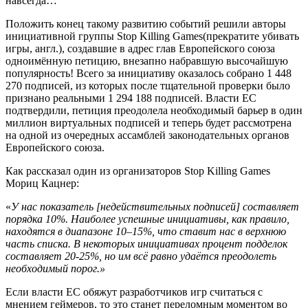
навсегда…
Положить конец такому развитию событий решили авторы
инициативной группы Stop Killing Games(прекратите убивать
игры, англ.), создавшие в адрес глав Европейского союза
одноимённую петицию, внезапно набравшую высочайшую
популярность! Всего за инициативу оказалось собрано 1 448
270 подписей, из которых после тщательной проверки было
признано реальными 1 294 188 подписей. Власти ЕС
подтвердили, петиция преодолела необходимый барьер в один
миллион виртуальных подписей и теперь будет рассмотрена
на одной из очередных ассамблей законодательных органов
Европейского союза.
Как рассказал один из организаторов Stop Killing Games
Мориц Кацнер:
«
У нас показатель [недействительных подписей] составляет
порядка 10%. Наиболее успешные инициативы, как правило,
находятся в диапазоне 10–15%, что ставит нас в верхнюю
часть списка. В некоторых инициативах процент подделок
составляет 20-25%, но им всё равно удаётся преодолеть
необходимый порог.»
Если власти ЕС обяжут разработчиков игр считаться с
мнением геймеров, то это станет переломным моментом во