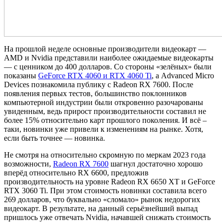
На прошлой неделе основные производители видеокарт —
AMD и Nvidia представили наиболее ожидаемые видеокарты
— с ценником до 400 долларов. Со стороны «зелёных» были
показаны
GeForce RTX 4060 и RTX 4060 Ti
, а Advanced Micro
Devices познакомила публику с Radeon RX 7600. После
появления первых тестов, большинство поклонников
компьютерной индустрии были откровенно разочарованы
увиденным, ведь прирост производительности составил не
более 15% относительно карт прошлого поколения. И всё –
таки, новинки уже привели к изменениям на рынке. Хотя,
если быть точнее — новинка.
Не смотря на относительно скромную по меркам 2023 года
возможности,
Radeon RX 7600
шагнул достаточно хорошо
вперёд относительно RX 6600, предложив
производительность на уровне Radeon RX 6650 XT и GeForce
RTX 3060 Ti. При этом стоимость новинки составила всего
269 долларов, что буквально «сломало» рынок недорогих
видеокарт. В результате, на данный серьёзнейший выпад
пришлось уже отвечать Nvidia, начавшей снижать стоимость