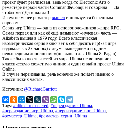
проект будет реализован, ведь когда-то Electronic Arts о
ремастере первой части Command&Conquer говорила — Да
чтобы мы? Да никогда!!
И тем не менее ремастер
вышел
и пользуется бешенным
спросом.
Серия игр Ultima — одна из основоположников жанра RPG.
Самая первая или как её ещё называют «нулевая» часть —
Alkabeth вышла в 1979 году. Всего классическая
изометрическая серия включает в себя десять игр(7ая игра
издавалась в 2х частях) с двумя вышедшими и одним
невышедшим дополнением(не вышло для Ultima 8: Pagan).
Также было шесть частей из мира Ultima не вошедшие в
классическую сюжетную линию и один онлайн проект Ultima
Online.
В случае переиздания, речь конечно же пойдёт именно о
классических частях.
Источник:
@RichardGarriott
Tags:
#ultima_remastered
,
#переиздание_Ultima
,
#переиздание_игр_Ultima
,
#переиздание_рпг_Ultima
,
#ремастер_Ultima
,
#ремастер_серии_Ultima
Похожие статьи