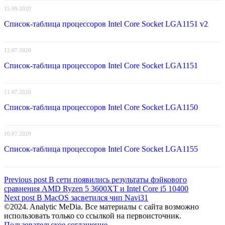
15.09.2020
Список-таблица процессоров Intel Core Socket LGA1151 v2
12.07.2020
Список-таблица процессоров Intel Core Socket LGA1151
11.07.2020
Список-таблица процессоров Intel Core Socket LGA1150
10.07.2020
Список-таблица процессоров Intel Core Socket LGA1155
Навигация
Previous
Previous post
В сети появились результаты фэйкового
post:
сравнения AMD Ryzen 5 3600XT и Intel Core i5 10400
по
Next
Next post
В MacOS засветился чип Navi31
записям
post:
©2024. Analytic MeDia. Все материалы с сайта возможно
использовать только со ссылкой на первоисточник.
Пользовательское соглашение
.