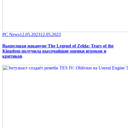
Category
Posted
PC News
12.05.2023
12.05.2023
on
Вышедшая накануне The Legend of Zelda: Tears of the
Kingdom получила высочайшие оценки игроков и
критиков