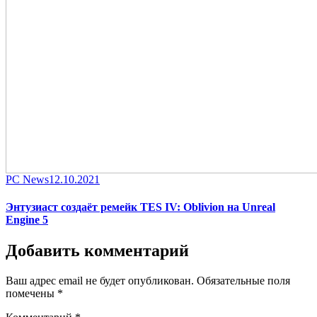
Category
Posted
PC News
12.10.2021
on
Энтузиаст создаёт ремейк TES IV: Oblivion на Unreal
Engine 5
Добавить комментарий
Ваш адрес email не будет опубликован.
Обязательные поля
помечены
*