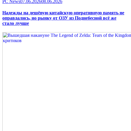
Category
Posted
PC News
07.06.2026
08.06.2026
on
Надежды на дешёвую китайскую оперативную память не
оправдались, но рынку от ОЗУ из Поднебесной всё же
стало лучше