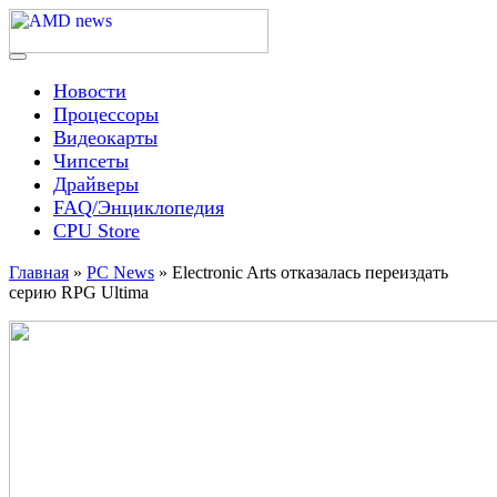
Skip
to
content
Menu
AMD news
Новости
Процессоры
Видеокарты
Чипсеты
Драйверы
FAQ/Энциклопедия
CPU Store
Главная
»
PC News
»
Electronic Arts отказалась переиздать
серию RPG Ultima