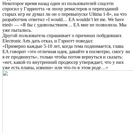
Некоторое время назад один из пользователей соцсети
спросил у Гэрриотта «в эпоху ремастеров и переизданий
старых игр не думал ли он о перевыпуске Ultima 1-8», на что
разработчик ответил «I would… EA wouldn’t let me. We have
tried» — «Я бы с удовольствием… EA мне не позволила. Мы
уже пытались.
Другой пользователь спрашивает о причинах побудивших
Electronic Arts дать отказ, и Гэриотт поведал:
«Примерно каждые 5-10 лет, когда тема поднимается, глава
EA говорит «это отличная идея, давайте я посмотрю, смогу ли
я ее продвинуть», только чтобы потом вернуться и сказать:
«нет, какой-то внутренний продюсер утверждает, что у них
уже есть планы, извини» или что-то в этом роде…»