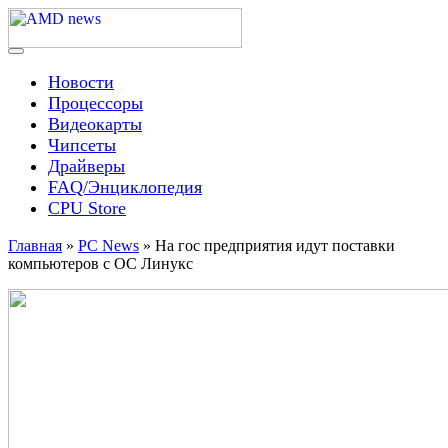
Skip
to
content
Menu
AMD news
Новости
Процессоры
Видеокарты
Чипсеты
Драйверы
FAQ/Энциклопедия
CPU Store
Главная
»
PC News
»
На гос предприятия идут поставки
компьютеров с ОС Линукс