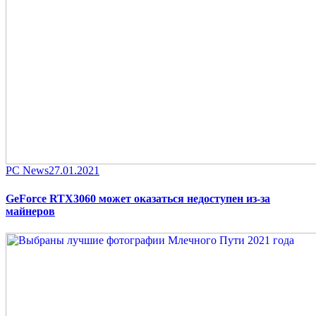
Category
Posted
PC News
27.01.2021
on
GeForce RTX3060 может оказаться недоступен из-за
майнеров