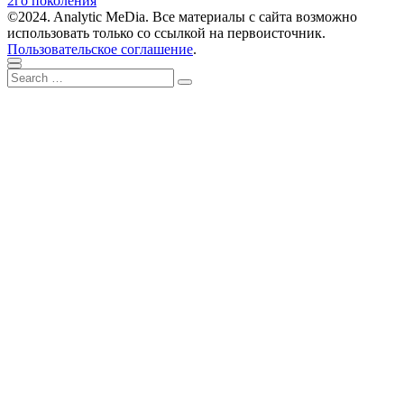
2го поколения
записям
©2024. Analytic MeDia. Все материалы с сайта возможно
использовать только со ссылкой на первоисточник.
Пользовательское соглашение
.
Scroll
Close
Search
to
Search
for:
top