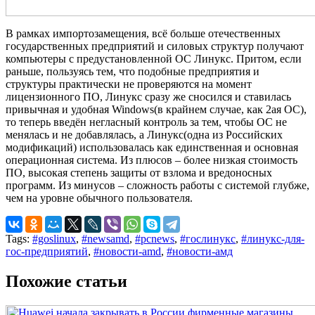
В рамках импортозамещения, всё больше отечественных
государственных предприятий и силовых структур получают
компьютеры с предустановленной ОС Линукс. Притом, если
раньше, пользуясь тем, что подобные предприятия и
структуры практически не проверяются на момент
лицензионного ПО, Линукс сразу же сносился и ставилась
привычная и удобная Windows(в крайнем случае, как 2ая ОС),
то теперь введён негласный контроль за тем, чтобы ОС не
менялась и не добавлялась, а Линукс(одна из Российских
модификаций) использовалась как единственная и основная
операционная система. Из плюсов – более низкая стоимость
ПО, высокая степень защиты от взлома и вредоносных
программ. Из минусов – сложность работы с системой глубже,
чем на уровне обычного пользователя.
Tags:
#goslinux
,
#newsamd
,
#pcnews
,
#гослинукс
,
#линукс-для-
гос-предприятий
,
#новости-amd
,
#новости-амд
Похожие статьи