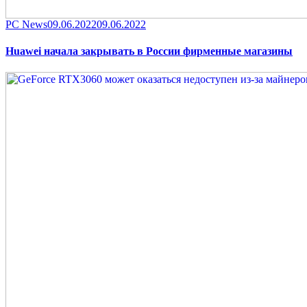
Category
Posted
PC News
09.06.2022
09.06.2022
on
Huawei начала закрывать в России фирменные магазины