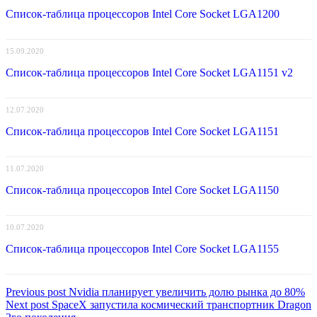
Список-таблица процессоров Intel Core Socket LGA1200
15.09.2020
Список-таблица процессоров Intel Core Socket LGA1151 v2
12.07.2020
Список-таблица процессоров Intel Core Socket LGA1151
11.07.2020
Список-таблица процессоров Intel Core Socket LGA1150
10.07.2020
Список-таблица процессоров Intel Core Socket LGA1155
Навигация
Previous
Previous post
Nvidia планирует увеличить долю рынка до 80%
Next
post:
Next post
SpaceX запустила космический транспортник Dragon
по
post: