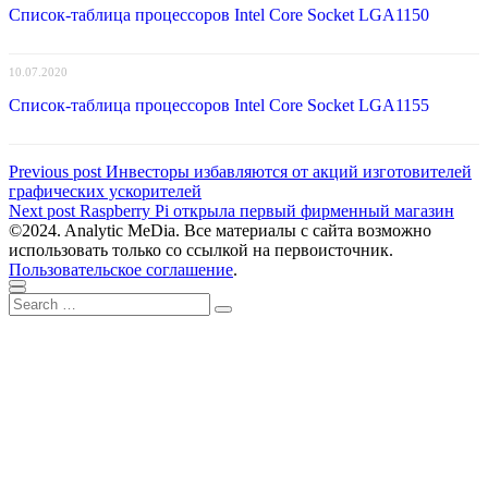
Список-таблица процессоров Intel Core Socket LGA1150
10.07.2020
Список-таблица процессоров Intel Core Socket LGA1155
Навигация
Previous
Previous post
Инвесторы избавляются от акций изготовителей
post:
графических ускорителей
по
Next
Next post
Raspberry Pi открыла первый фирменный магазин
записям
post:
©2024. Analytic MeDia. Все материалы с сайта возможно
использовать только со ссылкой на первоисточник.
Пользовательское соглашение
.
Scroll
Close
Search
to
Search
for:
top