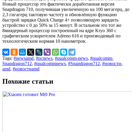
Новый процессор это фактически доработанная версия
Snapdragon 710, получившая увеличенную на 100 мегагерц, до
2,3 гигагерц тактовую частоту и обновлённую функцию
быстрой зарядки Quick Charge 4+ позволяющую зарядить
устройство с 0 до 50% за 15 минут. В остальном это тот же
8миядерный процессор построенный на ядре Kryo 360 с
графическим ускорителем Adreno 616 и производимый по
технологическим нормам 10 нанометров.
Tags:
#newsamd
,
#pcnews
,
#qualcomm-news
,
#qualcomm-
Snapdragon712
,
#qualcommnews
,
#Snapdragon712
,
#новости-
amd
,
#новостиamd
Похожие статьи