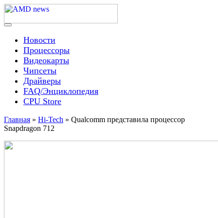
Skip
to
content
Menu
AMD news
Новости
Процессоры
Видеокарты
Чипсеты
Драйверы
FAQ/Энциклопедия
CPU Store
Главная
»
Hi-Tech
»
Qualcomm представила процессор
Snapdragon 712