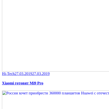
Category
Posted
Hi-Tech
27.03.2019
27.03.2019
on
Xiaomi готовит Mi9 Pro