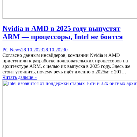
Nvidia и AMD в 2025 году выпустят
ARM — процессоры, Intel не боится
Categories
Posted
comments
PC News
28.10.2023
28.10.2023
0
on
on
Согласно данным инсайдеров, компании Nvidia и AMD
Nvidia
приступили к разработке пользовательских процессоров на
и
архитектуре ARM, с целью их выпуска в 2025 году. Здесь же
AMD
стоит уточнить, почему речь идёт именно о 2025м: с 201…
в
Читать дальше »
2025
году
выпустят
ARM
—
процессоры,
Intel
не
боится