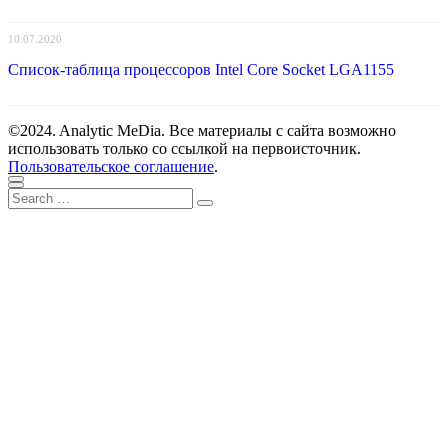
10.07.2020
Список-таблица процессоров Intel Core Socket LGA1155
©2024. Analytic MeDia. Все материалы с сайта возможно
использовать только со ссылкой на первоисточник.
Пользовательское соглашение
.
Scroll
Close
Search
to
Search
for:
top