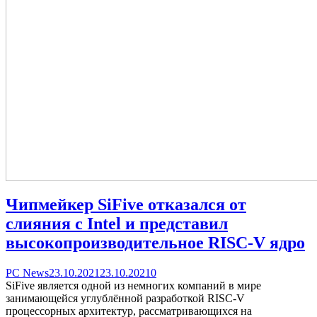
Чипмейкер SiFive отказался от
слияния с Intel и представил
высокопроизводительное RISC-V ядро
Categories
Posted
comments
PC News
23.10.2021
23.10.2021
0
on
on
SiFive является одной из немногих компаний в мире
Чипмейкер
занимающейся углублённой разработкой RISC-V
SiFive
процессорных архитектур, рассматривающихся на