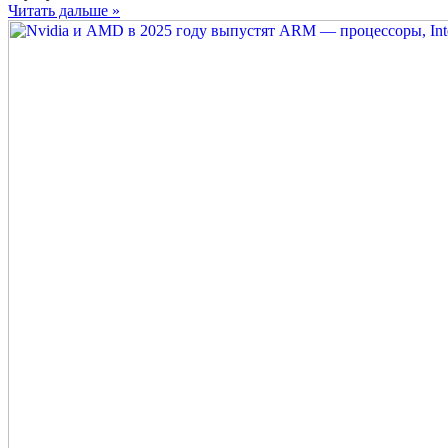
90%
Читать дальше »
ИИ
—
серверов
перейдут
на
процессоры
с
архитектурой
ARM