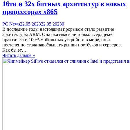
16ти и 32х битных архитектур в новых
процессорах x86S
Categories
Posted
comments
PC News
22.05.2023
22.05.2023
0
on
on
В последние годы настоящим прорывом стало развитие
Intel
архитектуры ARM. Она оказалась не только «сердцем»
избавится
практически 100% мобильных устройств в мире, но и
от
постепенно стала завоёвывать рынки ноутбуков и серверов.
поддержки
Как бы эт…
старых
Читать дальше »
16ти
и
32х
битных
архитектур
в
новых
процессорах
x86S