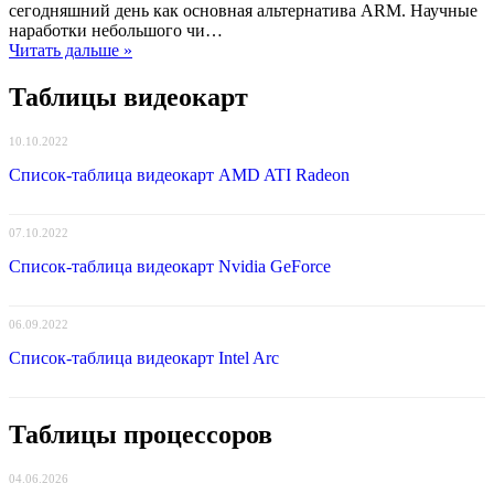
отказался
сегодняшний день как основная альтернатива ARM. Научные
от
наработки небольшого чи…
слияния
Читать дальше »
с
Intel
Таблицы видеокарт
и
представил
10.10.2022
высокопроизводительное
RISC-
Список-таблица видеокарт AMD ATI Radeon
V
ядро
07.10.2022
Список-таблица видеокарт Nvidia GeForce
06.09.2022
Список-таблица видеокарт Intel Arc
Таблицы процессоров
04.06.2026