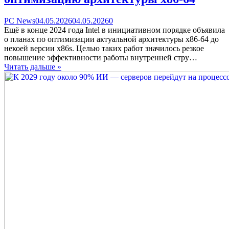
Categories
Posted
comments
PC News
04.05.2026
04.05.2026
0
on
on
Ещё в конце 2024 года Intel в инициативном порядке объявила
AMD
о планах по оптимизации актуальной архитектуры x86-64 до
и
некоей версии x86s. Целью таких работ значилось резкое
Intel
повышение эффективности работы внутренней стру…
наконец
Читать дальше »
берутся
за
оптимизацию
архитектуры
x86-
64