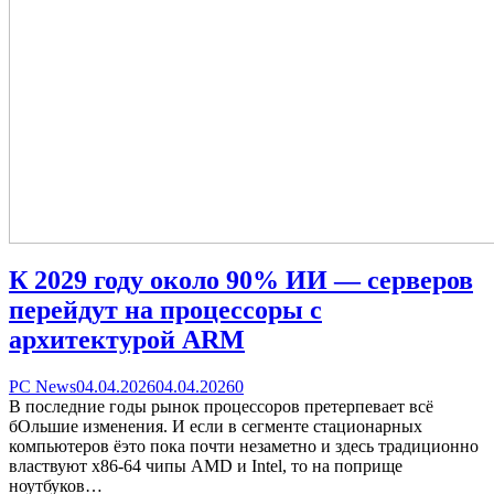
К 2029 году около 90% ИИ — серверов
перейдут на процессоры с
архитектурой ARM
Categories
Posted
comments
PC News
04.04.2026
04.04.2026
0
on
on
В последние годы рынок процессоров претерпевает всё
К
бОльшие изменения. И если в сегменте стационарных
2029
компьютеров ёэто пока почти незаметно и здесь традиционно
году
властвуют x86-64 чипы AMD и Intel, то на поприще
около
ноутбуков…