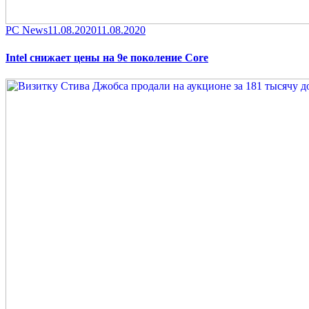
Category
Posted
PC News
11.08.2020
11.08.2020
on
Intel снижает цены на 9е поколение Core