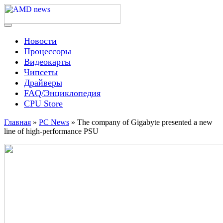
Skip
to
content
Menu
AMD news
Новости
Процессоры
Видеокарты
Чипсеты
Драйверы
FAQ/Энциклопедия
CPU Store
Главная
»
PC News
»
The company of Gigabyte presented a new
line of high-performance PSU