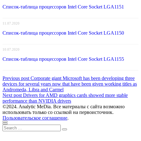
Список-таблица процессоров Intel Core Socket LGA1151
11.07.2020
Список-таблица процессоров Intel Core Socket LGA1150
10.07.2020
Список-таблица процессоров Intel Core Socket LGA1155
Навигация
Previous
Previous post
Corporate giant Microsoft has been developing three
post:
devices for several years now that have been given working titles as
по
Andromeda, Libra and Carmel
записям
Next
Next post
Drivers for AMD graphics cards showed more stable
post:
performance than NVIDIA drivers
©2024. Analytic MeDia. Все материалы с сайта возможно
использовать только со ссылкой на первоисточник.
Пользовательское соглашение
.
Scroll
Close
Search
to
Search
for:
top