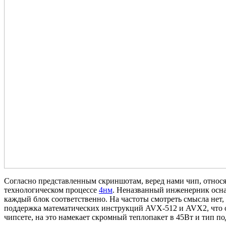
Согласно представленным скриншотам, веред нами чип, относя
технологическом процессе
4нм
. Неназванный инженерник осн
каждый блок соответственно. На частоты смотреть смысла нет,
поддержка математических инструкций AVX-512 и AVX2, что о
чипсете, на это намекает скромный теплопакет в 45Вт и тип