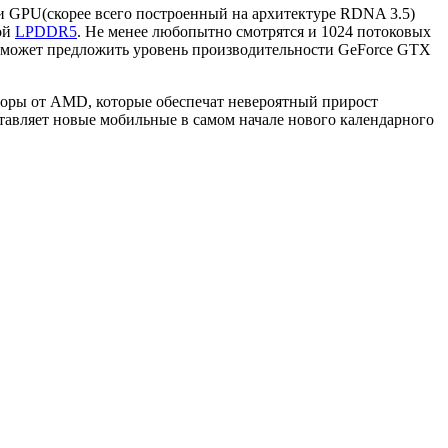
ми GPU(скорее всего построенный на архитектуре RDNA 3.5)
той
LPDDR5
. Не менее любопытно смотрятся и 1024 потоковых
а сможет предложить уровень производительности GeForce GTX
соры от AMD, которые обеспечат невероятный прирост
тавляет новые мобильные в самом начале нового календарного