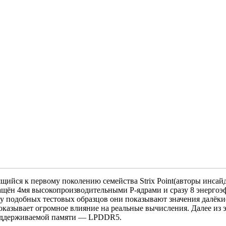
щийся к первому поколению семейства Strix Point(авторы инсайд
ащён 4мя высокопроизводительными P-ядрами и сразу 8 энерго
 у подобных тестовых образцов они показывают значения далёкие
казывает огромное влияние на реальные вычисления. Далее из 
 поддерживаемой памяти — LPDDR5.