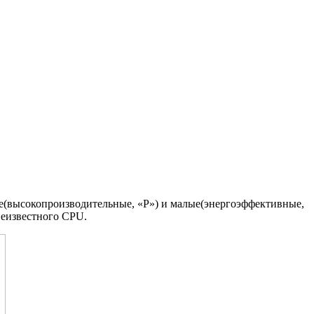
шие(высокопроизводительные, «P») и малые(энергоэффективные,
неизвестного CPU.