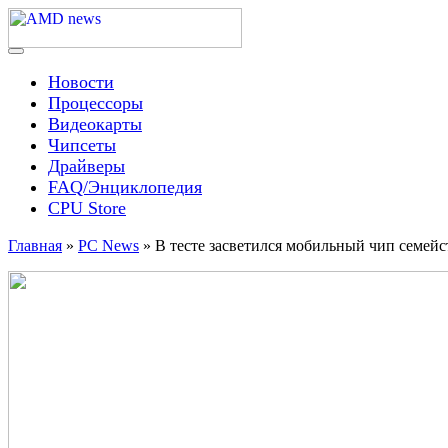
Skip
to
content
Menu
AMD news
Новости
Процессоры
Видеокарты
Чипсеты
Драйверы
FAQ/Энциклопедия
CPU Store
Главная
»
PC News
»
В тесте засветился мобильный чип семе