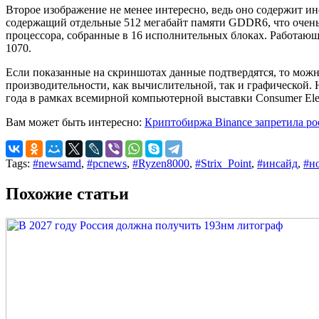
Второе изображение не менее интересно, ведь оно содержит и
содержащий отдельные 512 мегабайт памяти GDDR6, что очень 
процессора, собранные в 16 исполнительных блоках. Работающ
1070.
Если показанные на скриншотах данные подтвердятся, то мож
производительности, как вычислительной, так и графической.
года в рамках всемирной компьютерной выставки Consumer Elec
Вам может быть интересно:
Криптобиржа Binance запретила р
Tags:
#newsamd
,
#pcnews
,
#Ryzen8000
,
#Strix_Point
,
#инсайд
,
#н
Похожие статьи