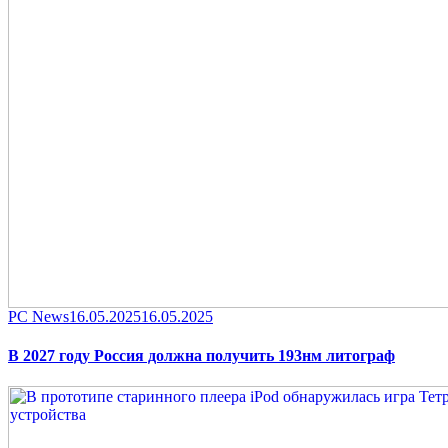
Category
Posted
PC News
16.05.2025
16.05.2025
on
В 2027 году Россия должна получить 193нм литограф