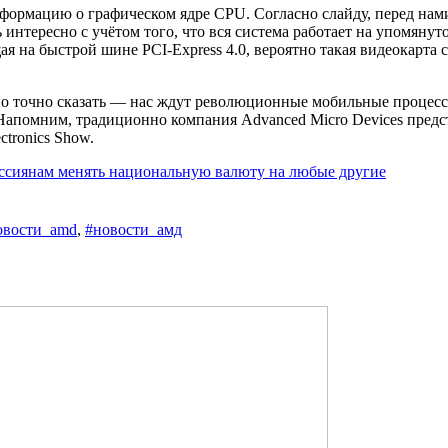
нформацию о графическом ядре CPU. Согласно слайду, перед на
интересно с учётом того, что вся система работает на упомяну
ая на быстрой шине PCI-Express 4.0, вероятно такая видеокарт
но точно сказать — нас ждут революционные мобильные процес
 Напомним, традиционно компания Advanced Micro Devices предс
tronics Show.
оссиянам менять национальную валюту на любые другие
овости_amd
,
#новости_амд