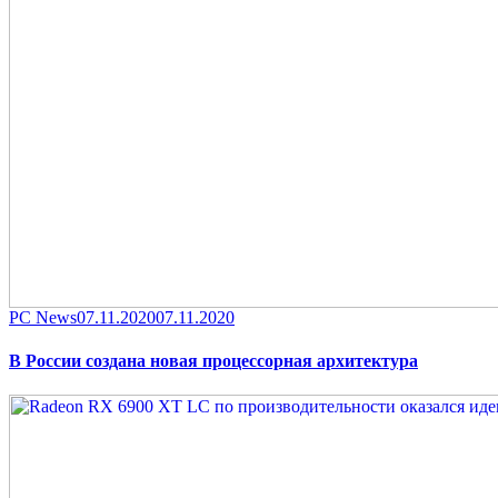
Category
Posted
PC News
07.11.2020
07.11.2020
on
В России создана новая процессорная архитектура