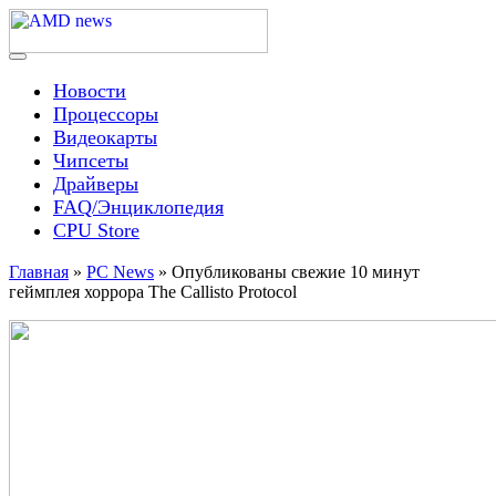
Skip
to
content
Menu
AMD news
Новости
Процессоры
Видеокарты
Чипсеты
Драйверы
FAQ/Энциклопедия
CPU Store
Главная
»
PC News
»
Опубликованы свежие 10 минут
геймплея хоррора The Callisto Protocol