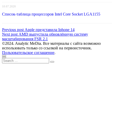
10.07.2020
Список-таблица процессоров Intel Core Socket LGA1155
Навигация
Previous
Previous post
Apple представила Iphone 14
Next
post:
Next post
AMD выпустила обновлённую систему
по
post:
масштабирования FSR 2.1
записям
©2024. Analytic MeDia. Все материалы с сайта возможно
использовать только со ссылкой на первоисточник.
Пользовательское соглашение
.
Scroll
Close
Search
to
Search
for:
top