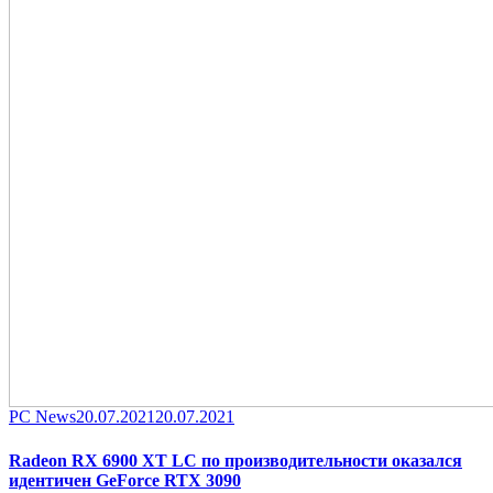
Category
Posted
PC News
20.07.2021
20.07.2021
on
Radeon RX 6900 XT LC по производительности оказался
идентичен GeForce RTX 3090