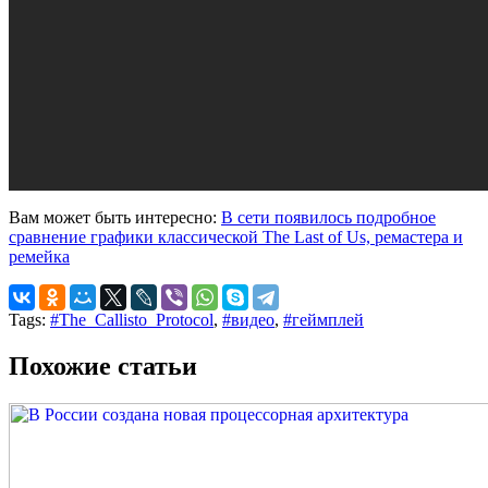
Вам может быть интересно:
В сети появилось подробное
сравнение графики классической The Last of Us, ремастера и
ремейка
Tags:
#The_Callisto_Protocol
,
#видео
,
#геймплей
Похожие статьи