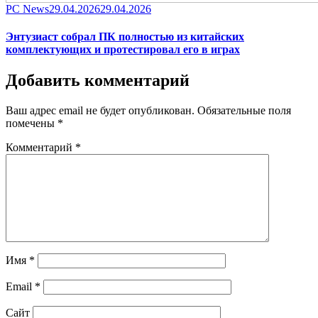
Category
Posted
PC News
29.04.2026
29.04.2026
on
Энтузиаст собрал ПК полностью из китайских
комплектующих и протестировал его в играх
Добавить комментарий
Ваш адрес email не будет опубликован.
Обязательные поля
помечены
*
Комментарий
*
Имя
*
Email
*
Сайт