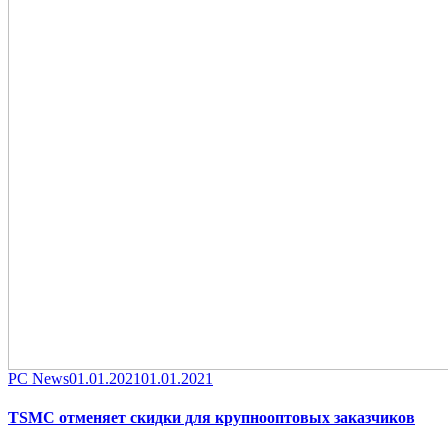
Category
Posted
PC News
01.01.2021
01.01.2021
on
TSMC отменяет скидки для крупнооптовых заказчиков