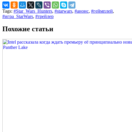
Tags:
#Star_Wars_Hunters
,
#starwars
,
#анонс
,
#геймплей
,
#игра_StarWars
,
#трейлер
Похожие статьи