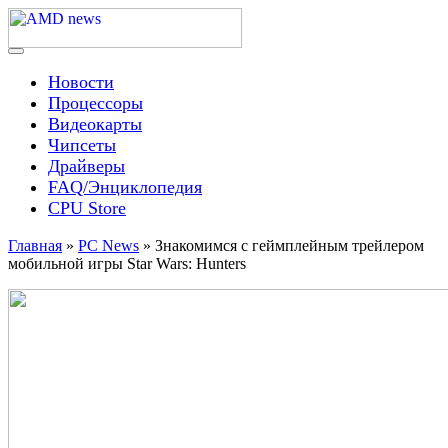
Skip
to
content
Menu
AMD news
Новости
Процессоры
Видеокарты
Чипсеты
Драйверы
FAQ/Энциклопедия
CPU Store
Главная
»
PC News
»
Знакомимся с геймплейным трейлером
мобильной игры Star Wars: Hunters