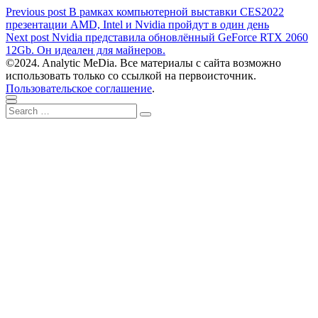
Навигация
Previous
Previous post
В рамках компьютерной выставки CES2022
post:
презентации AMD, Intel и Nvidia пройдут в один день
по
Next
Next post
Nvidia представила обновлённый GeForce RTX 2060
записям
post:
12Gb. Он идеален для майнеров.
©2024. Analytic MeDia. Все материалы с сайта возможно
использовать только со ссылкой на первоисточник.
Пользовательское соглашение
.
Scroll
Close
Search
to
Search
for:
top