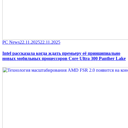
Category
Posted
PC News
22.11.2025
22.11.2025
on
Intel рассказала когда ждать премьеру её принципиально
новых мобильных процессоров Core Ultra 300 Panther Lake