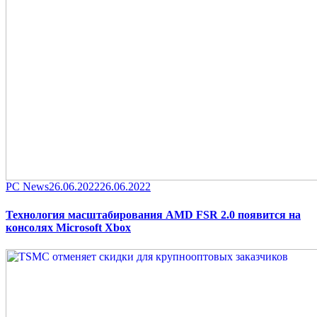
Category
Posted
PC News
26.06.2022
26.06.2022
on
Технология масштабирования AMD FSR 2.0 появится на
консолях Microsoft Xbox