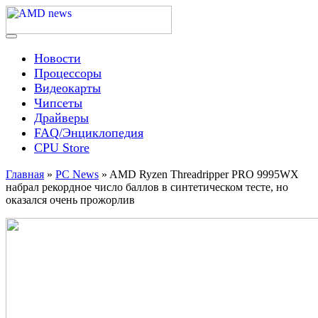
Skip
to
content
Menu
AMD news
Новости
Процессоры
Видеокарты
Чипсеты
Драйверы
FAQ/Энциклопедия
CPU Store
Главная
»
PC News
»
AMD Ryzen Threadripper PRO 9995WX
набрал рекордное число баллов в синтетическом тесте, но
оказался очень прожорлив