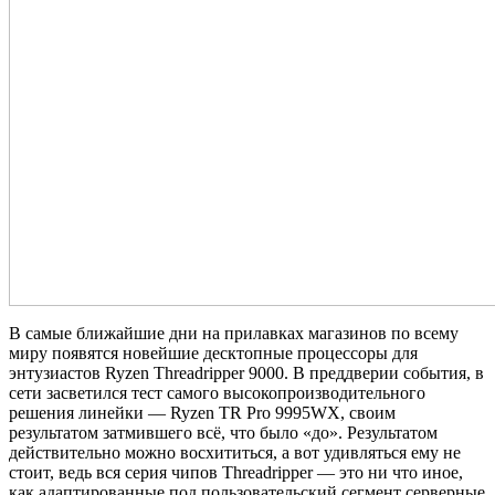
В самые ближайшие дни на прилавках магазинов по всему
миру появятся новейшие десктопные процессоры для
энтузиастов Ryzen Threadripper 9000. В преддверии события, в
сети засветился тест самого высокопроизводительного
решения линейки — Ryzen TR Pro 9995WX, своим
результатом затмившего всё, что было «до». Результатом
действительно можно восхититься, а вот удивляться ему не
стоит, ведь вся серия чипов Threadripper — это ни что иное,
как адаптированные под пользовательский сегмент серверные