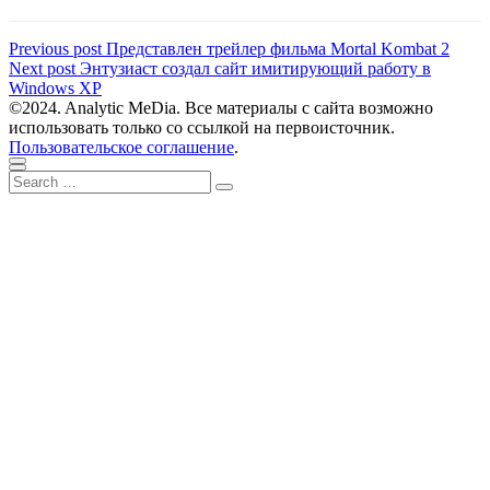
Навигация
Previous
Previous post
Представлен трейлер фильма Mortal Kombat 2
Next
post:
Next post
Энтузиаст создал сайт имитирующий работу в
по
post:
Windows XP
записям
©2024. Analytic MeDia. Все материалы с сайта возможно
использовать только со ссылкой на первоисточник.
Пользовательское соглашение
.
Scroll
Close
Search
to
Search
for:
top