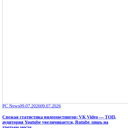
Category
Posted
PC News
09.07.2026
09.07.2026
on
Свежая статистика видеохостингов: VK Video — ТОП,
аудитория Youtube увеличивается, Rutube лишь на
третьем месте