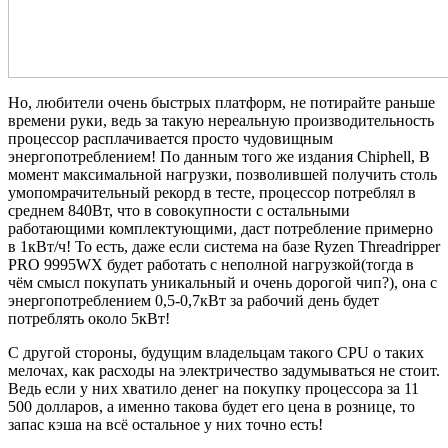
Но, любители очень быстрых платформ, не потирайте раньше
времени руки, ведь за такую нереальную производительность
процессор расплачивается просто чудовищным
энергопотреблением! По данным того же издания Chiphell, В
момент максимальной нагрузки, позволившей получить столь
умопомрачительный рекорд в тесте, процессор потреблял в
среднем 840Вт, что в совокупности с остальными
работающими комплектующими, даст потребление примерно
в 1кВт/ч! То есть, даже если система на базе Ryzen Threadripper
PRO 9995WX будет работать с неполной нагрузкой(тогда в
чём смысл покупать уникальный и очень дорогой чип?), она с
энергопотреблением 0,5-0,7кВт за рабочий день будет
потреблять около 5кВт!
С другой стороны, будущим владельцам такого CPU о таких
мелочах, как расходы на электричество задумываться не стоит.
Ведь если у них хватило денег на покупку процессора за 11
500 долларов, а именно такова будет его цена в рознице, то
запас кэша на всё остальное у них точно есть!