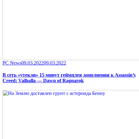
Category
Posted
PC News
09.03.2022
09.03.2022
on
В сеть «утекли» 15 минут геймплея дополнения к Assassin’s
Creed: Valhalla — Dawn of Ragnarok