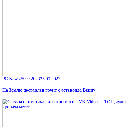
Category
Posted
PC News
25.09.2023
25.09.2023
on
На Землю доставлен грунт с астероида Бенну