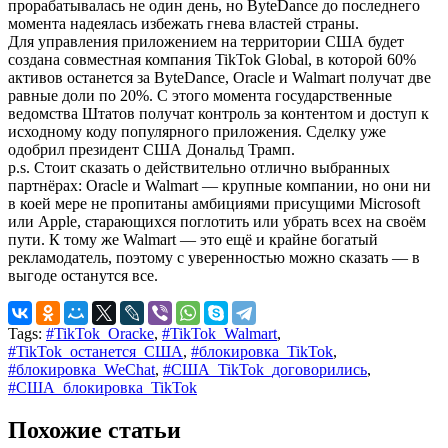
прорабатывалась не один день, но ByteDance до последнего
момента надеялась избежать гнева властей страны.
Для управления приложением на территории США будет
создана совместная компания TikTok Global, в которой 60%
активов останется за ByteDance, Oracle и Walmart получат две
равные доли по 20%. С этого момента государственные
ведомства Штатов получат контроль за контентом и доступ к
исходному коду популярного приложения. Сделку уже
одобрил президент США Дональд Трамп.
p.s. Стоит сказать о действительно отлично выбранных
партнёрах: Oracle и Walmart — крупные компании, но они ни
в коей мере не пропитаны амбициями присущими Microsoft
или Apple, старающихся поглотить или убрать всех на своём
пути. К тому же Walmart — это ещё и крайне богатый
рекламодатель, поэтому с уверенностью можно сказать — в
выгоде останутся все.
Tags:
#TikTok_Oracke
,
#TikTok_Walmart
,
#TikTok_останется_США
,
#блокировка_TikTok
,
#блокировка_WeChat
,
#США_TikTok_договорились
,
#США_блокировка_TikTok
Похожие статьи