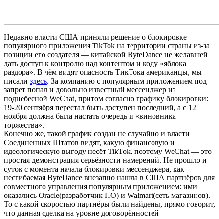
Недавно власти США приняли решение о блокировке
популярного приложения TikTok на территории страны из-за
позиции его создателя — китайской ByteDance не желавшей
дать доступ к контролю над контентом и коду «яблока
раздора». В чём видят опасность ТикТока американцы, мы
писали
здесь
. За компанию с популярным приложением под
запрет попал и довольно известный мессенджер из
поднебесной WeChat, притом согласно графику блокировки:
19-20 сентября перестал быть доступен последний, а с 12
ноября должна была настать очередь и «виновника
торжества».
Конечно же, такой график создан не случайно и власти
Соединенных Штатов видят, какую финансовую и
идеологическую выгоду несёт TikTok, поэтому WeChat — это
простая демонстрация серьёзности намерений. Не прошло и
суток с момента начала блокировки мессенджера, как
несгибаемая ByteDance внезапно нашла в США партнёров для
совместного управления популярным приложением: ими
оказались Oracle(разработчик ПО) и Walmart(сеть магазинов).
То с какой скоростью партнёры были найдены, прямо говорит,
что данная сделка на уровне договорённостей