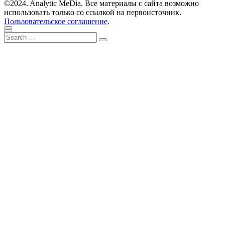
записям
post:
©2024. Analytic MeDia. Все материалы с сайта возможно
использовать только со ссылкой на первоисточник.
Пользовательское соглашение
.
Scroll
Close
Search
to
Search
for:
top