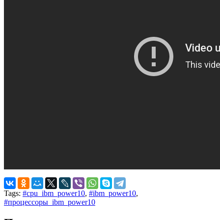
Tags:
#cpu_ibm_power10
,
#ibm_power10
,
#процессоры_ibm_power10