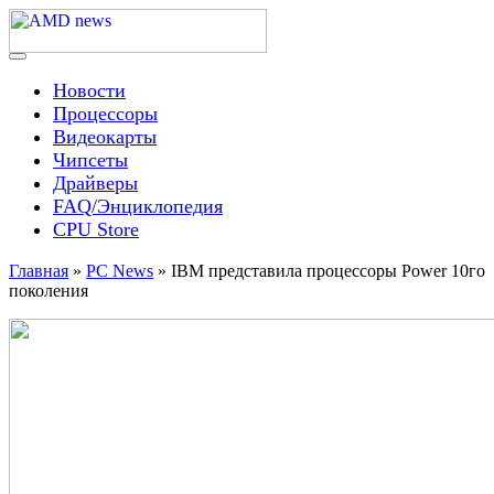
Skip
to
content
Menu
AMD news
Новости
Процессоры
Видеокарты
Чипсеты
Драйверы
FAQ/Энциклопедия
CPU Store
Главная
»
PC News
»
IBM представила процессоры Power 10го
поколения