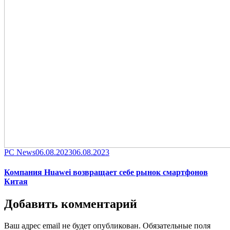
Category
Posted
PC News
06.08.2023
06.08.2023
on
Компания Huawei возвращает себе рынок смартфонов
Китая
Добавить комментарий
Ваш адрес email не будет опубликован.
Обязательные поля