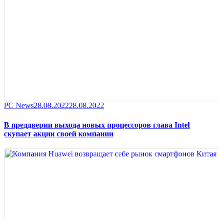
Category
Posted
PC News
28.08.2022
28.08.2022
on
В преддверии выхода новых процессоров глава Intel
скупает акции своей компании