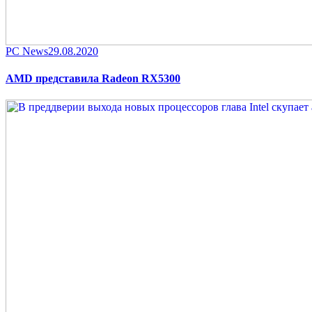
Category
Posted
PC News
29.08.2020
on
AMD представила Radeon RX5300