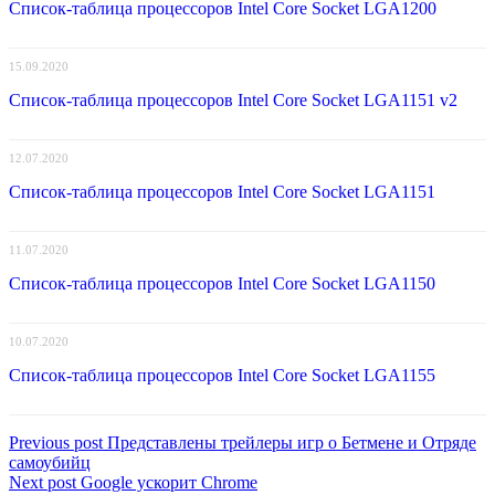
Список-таблица процессоров Intel Core Socket LGA1200
15.09.2020
Список-таблица процессоров Intel Core Socket LGA1151 v2
12.07.2020
Список-таблица процессоров Intel Core Socket LGA1151
11.07.2020
Список-таблица процессоров Intel Core Socket LGA1150
10.07.2020
Список-таблица процессоров Intel Core Socket LGA1155
Навигация
Previous
Previous post
Представлены трейлеры игр о Бетмене и Отряде
post:
самоубийц
по
Next
Next post
Google ускорит Chrome