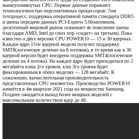
вышеупомянутых CPU. Первые данные поражают
технологичностью перспективных процессоров: 7нм
техпроцесс, поддержка оперативной памяти стандарта DDR5
и шины передачи данных PCI-Express 5.0(напомним,
десктопный мировой рынок осваивает 4е поколение шины
благодаря AMD, Intel до сиих пор «сидит» на третьем). Пока
известно о двух версиях CPU POWER10 — 15 и 30 ядерных.
Каждое ядро 15ти ядерной модели получит поддержку
SMT8(логическое деление на 8 потоков), в то время как в 30
ядерной версии будет внедрена поддержка SMT4(логическое
деление на 4 потока). На каждое ядро будет приходиться по 2
мегабайта кэша 2го уровня, кэш 3го уровня будет
фиксированным в обеих моделях — 128 мегабайт. К
сожалению, вычислительная производительность
представленных CPU неизвестна. Производство POWER10
начнётся в 4м квартале 2021 года на мощностях Samsung.
Позднее ожидается выход более мощных моделей с
максимальным количеством ядер до 48.