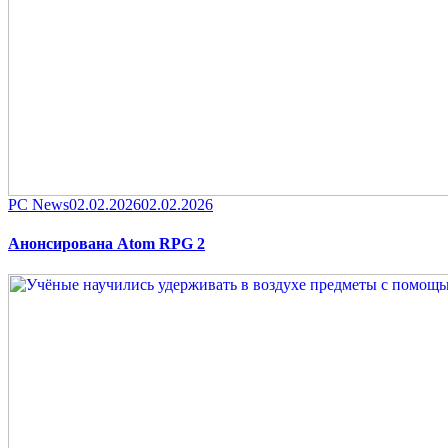
Category
Posted
PC News
02.02.2026
02.02.2026
on
Анонсирована Atom RPG 2