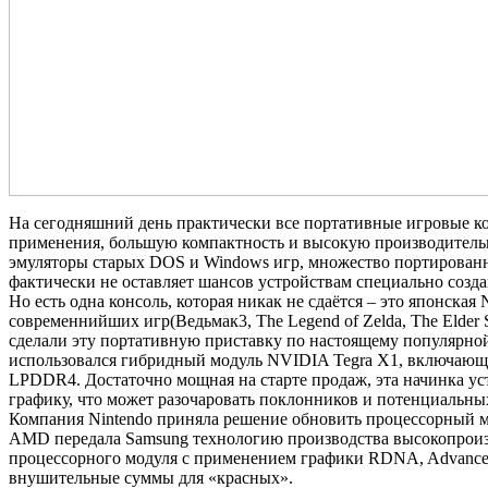
На сегодняшний день практически все портативные игровые к
применения, большую компактность и высокую производительнос
эмуляторы старых DOS и Windows игр, множество портированных
фактически не оставляет шансов устройствам специально созд
Но есть одна консоль, которая никак не сдаётся – это японска
современнийших игр(Ведьмак3, The Legend of Zelda, The Elder 
сделали эту портативную приставку по настоящему популярной. 
использовался гибридный модуль NVIDIA Tegra X1, включающий
LPDDR4. Достаточно мощная на старте продаж, эта начинка уст
графику, что может разочаровать поклонников и потенциальны
Компания Nintendo приняла решение обновить процессорный мо
AMD передала Samsung технологию производства высокопроиз
процессорного модуля с применением графики RDNA, Advanced 
внушительные суммы для «красных».