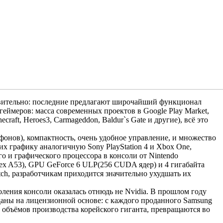
ивительно: последние предлагают широчайший функционал
геймеров: масса современных проектов в Google Play Market,
t, Heroes3, Carmageddon, Baldur`s Gate и другие), всё это
тфонов), компактность, очень удобное управление, и множество
щих графику аналогичную Sony PlayStation 4 и Xbox One,
о и графического процессора в консоли от Nintendo
tex A53), GPU GeForce 6 ULP(256 CUDA ядер) и 4 гигабайта
ch, разработчикам приходится значительно ухудшать их
ения консоли оказалась отнюдь не Nvidia. В прошлом году
ны на лицензионной основе: с каждого проданного Samsung
 объёмов производства корейского гиганта, превращаются во