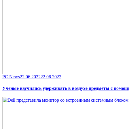
Category
Posted
PC News
22.06.2022
22.06.2022
on
Учёные научились удерживать в воздухе предметы с помощ