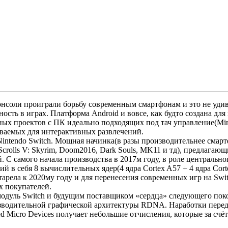
онсоли проиграли борьбу современным смартфонам и это не уд
ть в играх. Платформа Android и вовсе, как будто создана для 
 проектов с ПК идеально подходящих под тач управление(Minecraf
аваемых для интерактивных развлечений.
я Nintendo Switch. Мощная начинка(в разы производительнее смар
Scrolls V: Skyrim, Doom2016, Dark Souls, MK11 и тд), предлагаю
С самого начала производства в 2017м году, в роле центральног
 в себя 8 вычислительных ядер(4 ядра Cortex A57 + 4 ядра Cor
арела к 2020му году и для перенесения современных игр на Swit
х покупателей.
дуль Switch и будущим поставщиком «сердца» следующего покол
водительной графической архитектуры RDNA. Наработки переда
Micro Devices получает небольшие отчисления, которые за счёт