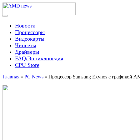
Skip
to
content
Menu
AMD news
Новости
Процессоры
Видеокарты
Чипсеты
Драйверы
FAQ/Энциклопедия
CPU Store
Главная
»
PC News
»
Процессор Samsung Exynos с графикой A