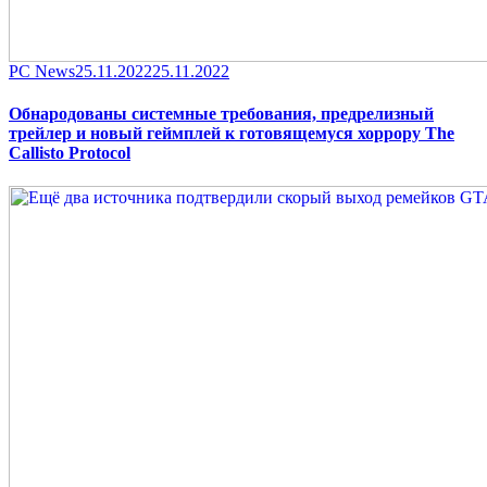
Category
Posted
PC News
25.11.2022
25.11.2022
on
Обнародованы системные требования, предрелизный
трейлер и новый геймплей к готовящемуся хоррору The
Callisto Protocol