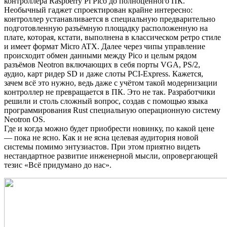
контроллера Raspberry Pi Pico до полноценного ПК.
Необычный гаджет спроектирован крайне интересно:
контроллер устанавливается в специальную предварительно
подготовленную разъёмную площадку расположенную на
плате, которая, кстати, выполнена в классическом ретро стиле
и имеет формат Micro ATX. Далее через чипы управление
происходит обмен данными между Pico и целым рядом
разъёмов Neotron включающих в себя порты VGA, PS/2,
аудио, карт ридер SD и даже слоты PCI-Express. Кажется,
зачем всё это нужно, ведь даже с учётом такой модернизации
контроллер не превращается в ПК. Это не так. Разработчики
решили и столь сложный вопрос, создав с помощью языка
программирования Rust специальную операционную систему
Neotron OS.
Где и когда можно будет приобрести новинку, по какой цене
— пока не ясно. Как и не ясна целевая аудитория новой
системы помимо энтузиастов. При этом приятно видеть
нестандартное развитие инженерной мысли, опровергающей
тезис «Всё придумано до нас».