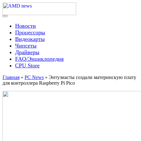
Skip
to
content
Menu
AMD news
Новости
Процессоры
Видеокарты
Чипсеты
Драйверы
FAQ/Энциклопедия
CPU Store
Главная
»
PC News
»
Энтузиасты создали материнскую плату
для контроллера Raspberry Pi Pico