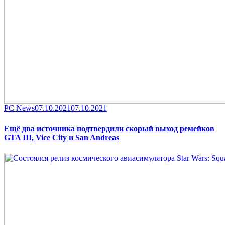
Category
Posted
PC News
07.10.2021
07.10.2021
on
Ещё два источника подтвердили скорый выход ремейков
GTA III, Vice City и San Andreas