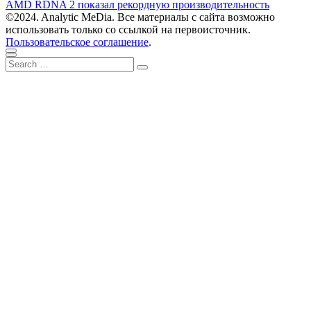
записям
post:
AMD RDNA 2 показал рекордную производительность
©2024. Analytic MeDia. Все материалы с сайта возможно
использовать только со ссылкой на первоисточник.
Пользовательское соглашение
.
Scroll
Close
Search
to
Search
for:
top