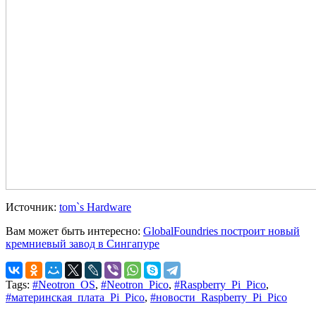
Источник:
tom`s Hardware
Вам может быть интересно:
GlobalFoundries построит новый
кремниевый завод в Сингапуре
Tags:
#Neotron_OS
,
#Neotron_Pico
,
#Raspberry_Pi_Pico
,
#материнская_плата_Pi_Pico
,
#новости_Raspberry_Pi_Pico