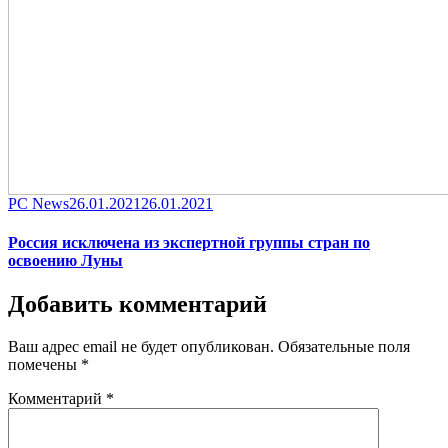
Category
Posted
PC News
26.01.2021
26.01.2021
on
Россия исключена из экспертной группы стран по
освоению Луны
Добавить комментарий
Ваш адрес email не будет опубликован.
Обязательные поля
помечены
*
Комментарий
*