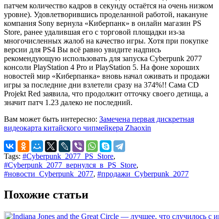
патчем количество кадров в секунду остаётся на очень низком
уровне). Удовлетворившись проделанной работой, накануне
компания Sony вернула «Киберпанк» в онлайн магазин PS
Store, ранее удалившая его с торговой площадки из-за
многочисленных жалоб на качество игры. Хотя при покупке
версии для PS4 Вы всё равно увидите надпись
рекомендующую использовать для запуска Cyberpunk 2077
консоли PlayStation 4 Pro и PlayStation 5. На фоне хороших
новостей мир «Киберпанка» вновь начал оживать и продажи
игры за последние дни взлетели сразу на 374%!! Сама CD
Projekt Red заявила, что продолжит отточку своего детища, а
значит патч 1.23 далеко не последний.
Вам может быть интересно:
Замечена первая дискретная
видеокарта китайского чипмейкера Zhaoxin
Tags:
#Cyberpunk_2077_PS_Store
,
#Cyberpunk_2077_вернулся_в_PS_Store
,
#новости_Cyberpunk_2077
,
#продажи_Cyberpunk_2077
Похожие статьи