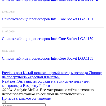
12.07.2020
Список-таблица процессоров Intel Core Socket LGA1151
11.07.2020
Список-таблица процессоров Intel Core Socket LGA1150
10.07.2020
Список-таблица процессоров Intel Core Socket LGA1155
Навигация
Previous
Previous post
Китай показал первый выезд марсохода Zhurong
post:
на поверхность «красной планеты»
по
Next
Next post
Энтузиасты создали материнскую плату для
записям
post:
контроллера Raspberry Pi Pico
©2024. Analytic MeDia. Все материалы с сайта возможно
использовать только со ссылкой на первоисточник.
Пользовательское соглашение
.
Scroll
Close
Search