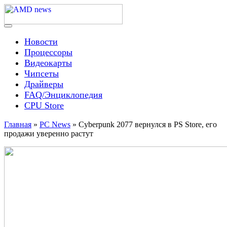
Skip
to
content
Menu
AMD news
Новости
Процессоры
Видеокарты
Чипсеты
Драйверы
FAQ/Энциклопедия
CPU Store
Главная
»
PC News
»
Cyberpunk 2077 вернулся в PS Store, его
продажи уверенно растут