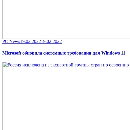
Category
Posted
PC News
19.02.2022
19.02.2022
on
Microsoft обновила системные требования для Windows 11