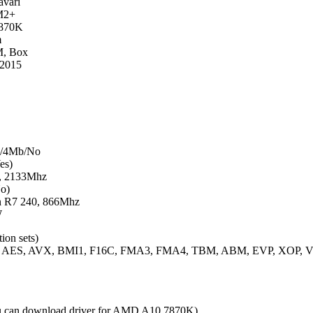
vari
M2+
7870K
m
M, Box
 2015
b/4Mb/No
es)
, 2133Mhz
o)
n R7 240, 866Mhz
W
on sets)
2, AES, AVX, BMI1, F16C, FMA3, FMA4, TBM, ABM, EVP, XOP, 
can download driver for AMD A10 7870K)