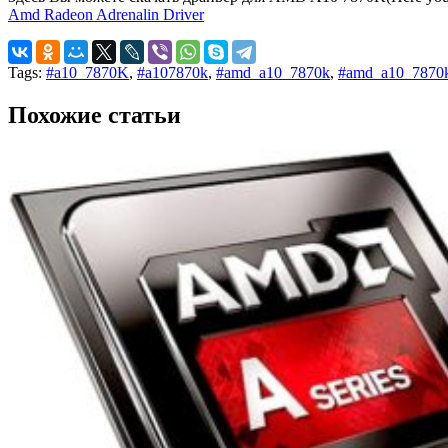
Amd Radeon Adrenalin Driver
Tags:
#a10_7870K
,
#a107870k
,
#amd_a10_7870k
,
#amd_a10_7870k
Похожие статьи