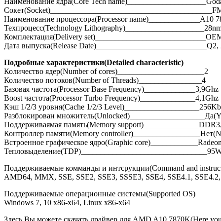
Наименование ядра(Core Tech name)____________________Goda
Сокет(Socket)_________________________________________F
Наименование процессора(Processor name)_____________A10 
Техпроцесс(Technology Lithography)____________________28n
Комплектация(Delivery set)____________________________OE
Дата выпуска(Release Date)____________________________Q2,
Подробные характеристики(Detailed characteristic)
Количество ядер(Number of cores)______________________2
Количество потоков(Number of Threads)________________4
Базовая частота(Processor Base Frequency)_____________3,9Ghz
Boost частота(Processor Turbo Frequency)______________4,1Ghz
Кэш 1/2/3 уровня(Cache 1/2/3 Level)___________________256K
Разблокирован множитель(Unlocked)___________________Да(Y
Поддерживаямая память(Memory support)______________DDR3
Контроллер памяти(Memory controller)_________________Нет(N
Встроенное графическое ядро(Graphic core)____________Radeo
Тепловыделение(TDP)________________________________95
Поддерживаемые комманды и интсрукции(Command and instructi
AMD64, MMX, SSE, SSE2, SSE3, SSSE3, SSE4, SSE4.1, SSE4.
Поддерживаемые операционные системы(Supported OS)
Windows 7, 10 x86-x64, Linux x86-x64
Здесь Вы можете скачать драйвер для AMD A10 7870K(Here you 