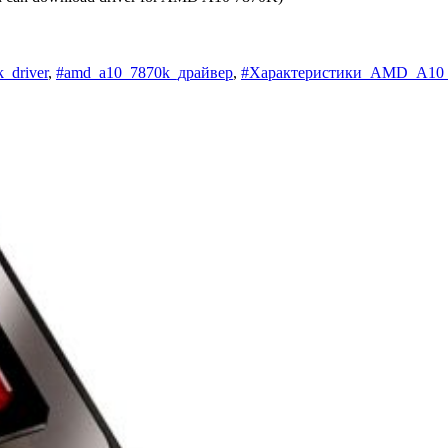
_driver
,
#amd_a10_7870k_драйвер
,
#Характеристики_AMD_A10