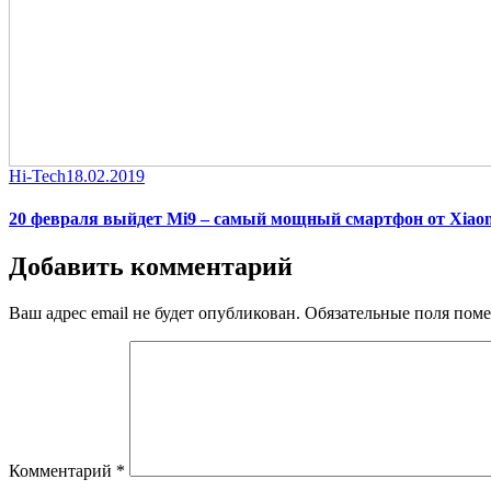
Category
Posted
Hi-Tech
18.02.2019
on
20 февраля выйдет Mi9 – самый мощный смартфон от Xiao
Добавить комментарий
Ваш адрес email не будет опубликован.
Обязательные поля пом
Комментарий
*