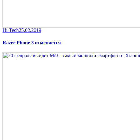
Category
Posted
Hi-Tech
25.02.2019
on
Razer Phone 3 отменяется