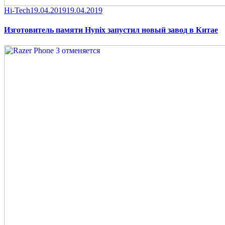
Category
Posted
Hi-Tech
19.04.2019
19.04.2019
on
Изготовитель памяти Hynix запустил новый завод в Китае