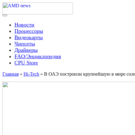
Skip
to
content
Menu
AMD news
Новости
Процессоры
Видеокарты
Чипсеты
Драйверы
FAQ/Энциклопедия
CPU Store
Главная
»
Hi-Tech
»
В ОАЭ построили крупнейшую в мире сол