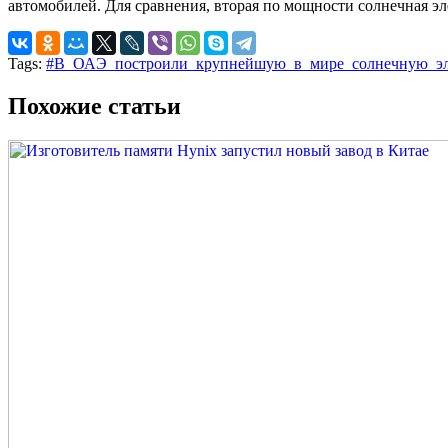
автомобилей. Для сравнения, вторая по мощности солнечная э
Tags:
#В_ОАЭ_построили_крупнейшую_в_мире_солнечную_эл
Похожие статьи