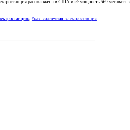
лектростанция расположена в США и её мощность 569 мегаватт 
ектростанцию
,
#оаэ_солнечная_электростанция