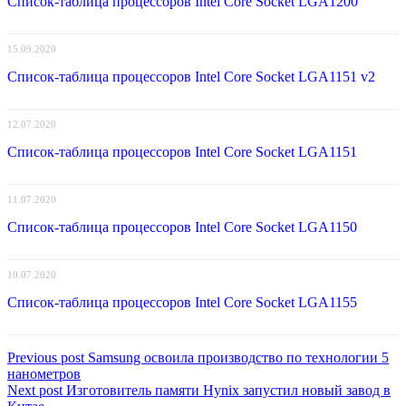
Список-таблица процессоров Intel Core Socket LGA1200
15.09.2020
Список-таблица процессоров Intel Core Socket LGA1151 v2
12.07.2020
Список-таблица процессоров Intel Core Socket LGA1151
11.07.2020
Список-таблица процессоров Intel Core Socket LGA1150
10.07.2020
Список-таблица процессоров Intel Core Socket LGA1155
Навигация
Previous
Previous post
Samsung освоила производство по технологии 5
post:
нанометров
по
Next
Next post
Изготовитель памяти Hynix запустил новый завод в
post: