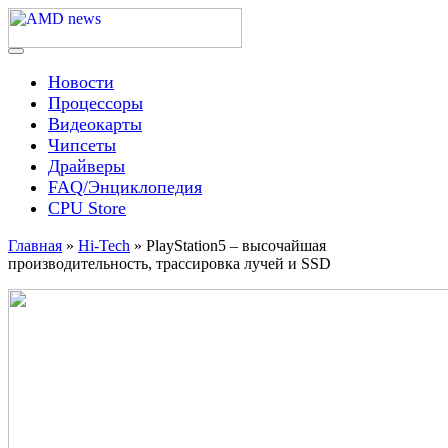
Skip
to
content
Menu
AMD news
Новости
Процессоры
Видеокарты
Чипсеты
Драйверы
FAQ/Энциклопедия
CPU Store
Главная
»
Hi-Tech
»
PlayStation5 – высочайшая
производительность, трассировка лучей и SSD