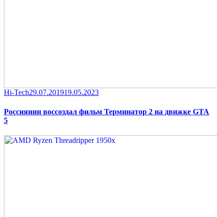
Category
Posted
Hi-Tech
29.07.2019
19.05.2023
on
Россиянин воссоздал фильм Терминатор 2 на движке GTA
5