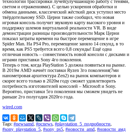
технологии трассировки лучей(улучшающую работу с тенями,
светом и отражениями). С целью ускорения обработки и
обмена данными, классический жёсткий диск уступил место
твёрдотельному SSD. Церни также сообщил, что новая
игровая консоль получит звуковую карту высокого уровня и
поддержку шлемов виртуальной реальности VR. В виде
демонстрации разницы производительности Марк Церни
показал затраты времени на быстрое перемещение в игре
Spider Man. На PS4 Pro, перемещение заняло 14 секунд, в то
время, как PS5 требуется всего 0,8 секунды! Ещё одна
отличная новость – совместимость новой консоли с дисками и
играми приставки Sony 4го поколения.
Теперь о том, когда PlayStation 5 должна появиться на рынке.
В 2019м AMD начнёт поставки Ryzen 3го поколения(7ми
нанометровая архитектура Zen2) на рынок компьютеров и
скорее всего только в 2020м году сможет удовлетворить
потребность изготовителей консолей – Microsoft и Sony.
Вероятно, приставки 5го поколения мы сможем увидеть не
раньше 2го полугодия 2020го года.
wired.com
Tags:
#newsamd
,
#pcnews
,
#playstation_5_подробности
,
#sony_playstation_5
,
#sony_ps5
,
#новости_amd
,
#новости_амд