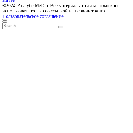
записям
Китае
©2024. Analytic MeDia. Все материалы с сайта возможно
использовать только со ссылкой на первоисточник.
Пользовательское соглашение
.
Scroll
Close
Search
to
Search
for:
top